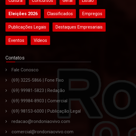
Cultura
Concursos
Geral
Listão
Eleições 2026
Classificados
Empregos
Publicações Legais
Destaques Empresariais
Eventos
Vídeos
Contatos
Fale Conosco
(69) 3225-5866 | Fone Fixo
(69) 99981-5823 | Redação
(69) 99984-8903 | Comercial
(69) 98153-6000 | Publicação Legal
redacao@rondoniaovivo.com
comercial@rondoniaovivo.com