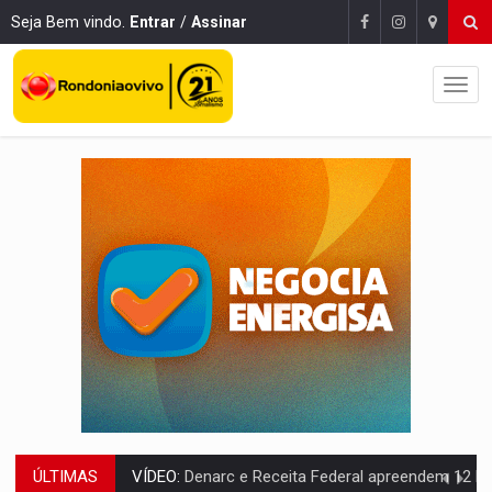
Seja Bem vindo.
Entrar
/
Assinar
ÚLTIMAS
VÍDEO:
Denarc e Receita Federal apreendem 12 kg de skunk e arma que iam