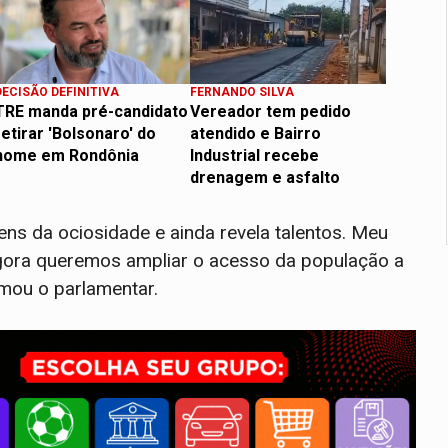
DECISÃO DEFINITIVA
FERNANDO SILVA
TRE manda pré-candidato
Vereador tem pedido
retirar 'Bolsonaro' do
atendido e Bairro
nome em Rondônia
Industrial recebe
drenagem e asfalto
vens da ociosidade e ainda revela talentos. Meu
gora queremos ampliar o acesso da população a
irmou o parlamentar.