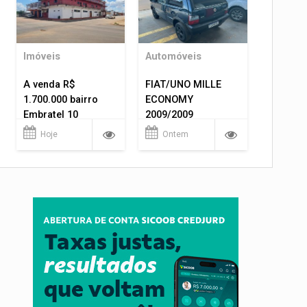
Imóveis
Automóveis
A venda R$
FIAT/UNO MILLE
1.700.000 bairro
ECONOMY
Embratel 10
2009/2009
apartamentos!
Hoje
Ontem