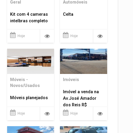
Geral
Automóveis
Kit com 4 cameras
Celta
intelbras completo
Hoje
Hoje
Móveis -
Imóveis
Novos/Usados
Imóvel a venda na
Móveis planejados
Av.José Amador
dos Reis R$
1.400.000
Hoje
Hoje