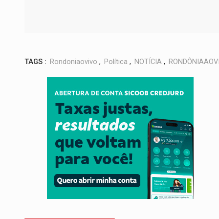
TAGS :
Rondoniaovivo
,
Política
,
NOTÍCIA
,
RONDÔNIAAOV