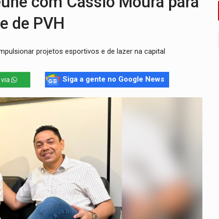
eúne com Cássio Moura para
que recebeu R$ 12 mi em emendas estão no mesmo endereço
te de PVH
oral manda tirar vídeo com suposta deepfake do ar em RO
pulsionar projetos esportivos e de lazer na capital
eto, pres. da ABAV-RO, alerta sobre golpes na compra de pass
ória de superação de Carlinhos Barbershop
Siga a gente no Google News
 via
a começa nesta quinta-feira (6) no Espaço Alternativo