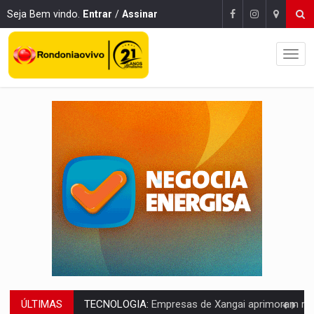
Seja Bem vindo.
Entrar
/
Assinar
ÚLTIMAS
PROTEGE A TERRA:
China descobre como explodir asteroide com bomba n