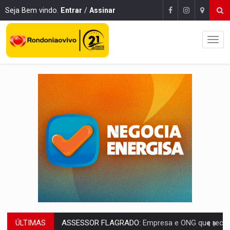
Seja Bem vindo.
Entrar
/
Assinar
ÚLTIMAS
INFLUENCIARIA ELEIÇÕES:
Justiça Eleitoral manda tirar vídeo com suposta d