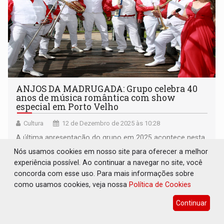
ANJOS DA MADRUGADA: Grupo celebra 40
anos de música romântica com show
especial em Porto Velho
Cultura
12 de Dezembro de 2025 às 10:28
A última apresentação do grupo em 2025 acontece nesta
sexta-feira, 12 de dezembro, no tradicional Clube
Nós usamos cookies em nosso site para oferecer a melhor
Ferroviário
experiência possível. Ao continuar a navegar no site, você
concorda com esse uso. Para mais informações sobre
como usamos cookies, veja nossa
Política de Cookies
Continuar