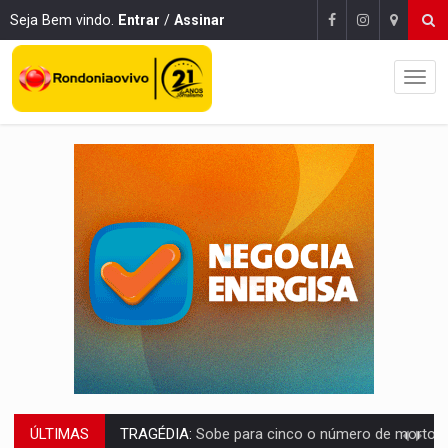
Seja Bem vindo.
Entrar
/
Assinar
ÚLTIMAS
TRANSPORTE DE ARROZ:
MPF assegura cumprimento da legislação sobre transporte d