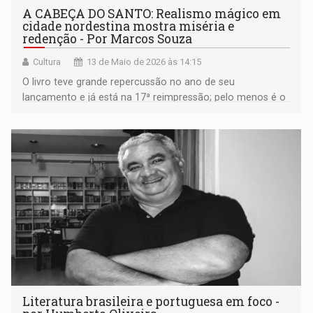
A CABEÇA DO SANTO: Realismo mágico em
cidade nordestina mostra miséria e
redenção - Por Marcos Souza
Cultura
13 de Maio de 2026 às 14:15
O livro teve grande repercussão no ano de seu
lançamento e já está na 17ª reimpressão; pelo menos é o
que indica a publicação que eu ganhei. O romance já
ganhou traduções para o inglês e para o francês
Literatura brasileira e portuguesa em foco -