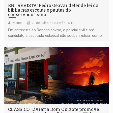
ENTREVISTA: Pedro Geovar defende lei da
bíblia nas escolas e pautas do
conservadorismo
Política
20 de Julho de 2026 às 16:11
Em entrevista ao Rondoniaovivo, o policial civil e pré-
candidato a deputado estadual não soube explicar como
aplicaria a lei de sua autoria na prática e fez duras críticas
à gestão da segurança pública do governo de Rondônia
CLÁSSICO: Livraria Dom Quixote promove