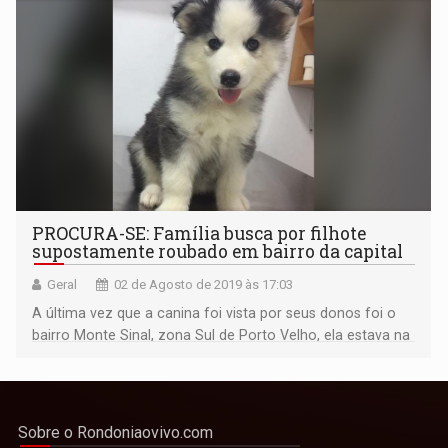
PROCURA-SE: Família busca por filhote
supostamente roubado em bairro da capital
Geral
02 de Agosto de 2019 às 17:03
A última vez que a canina foi vista por seus donos foi o
bairro Monte Sinal, zona Sul de Porto Velho, ela estava na
calçada e a suspeita é de que tenha sido roubada.
Sobre o Rondoniaovivo.com