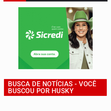
FAMÍLIA MORREU:
Identificadas as cinco vítimas de acidente na BR-364, entr
BRASIL CONTRA O CRIME:
Acusado de guardar armas de facção é preso com rev
TRAGÉDIA:
Sobe para cinco o número de mortos em colisão entre carreta e Fia
TRANSPORTE DE ARROZ:
MPF assegura cumprimento da legislação sobre transporte d
DEEPFAKE:
Sancionada lei contra violência sexual infantil na inte
COLEGIADO:
Brasil e Rússia discutem energia nuclear, defesa e ciênc
URGENTE:
Colisão entre caminhão e carro deixa quatro mortos e um em est
ENCONTRO:
Amazônia Negra ganha projeção nacional com participação de M
TRAFICANTE PRESO:
Operação Brasil Contra o Crime apreende quase meia to
BUSCA DE NOTÍCIAS - VOCÊ
BUSCOU POR HUSKY