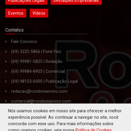
Publicações Legais
Destaques Empresariais
Eventos
Vídeos
Contatos
Fale Conosco
(69) 3225-5866 | Fone Fixo
(69) 99981-5823 | Redação
(69) 99984-8903 | Comercial
(69) 98153-6000 | Publicação Legal
redacao@rondoniaovivo.com
comercial@rondoniaovivo.com
Nós usamos cookies em nosso site para oferecer a melhor
publicacaolegal@rondoniaovivo.com
experiência possível. Ao continuar a navegar no site, você
Endereço: Rua Joaquim Araújo Lima, nº 3445,
concorda com esse uso. Para mais informações sobre
Bairro Embratel. - Porto Velho - RO
como usamos cookies, veja nossa
Política de Cookies