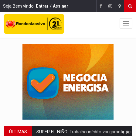
Seja Bem vindo.
Entrar
/
Assinar
SUPER EL NIÑO:
Trabalho inédito vai garantir água potável para comunidades
ÚLTIMAS