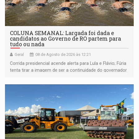
COLUNA SEMANAL: Largada foi dada e
candidatos ao Governo de RO partem para
tudo ou nada
Geral
08 de Agosto de 2026 às 12:21
Corrida presidencial acende alerta para Lula e Flávio; Fúria
tenta tirar a imagem de ser a continuidade do governador
Marcos Rocha; ex-prefeito Hildon Chaves parece ainda
não ter entrado no modo eleição; ABAV faz evento em
Porto Velho