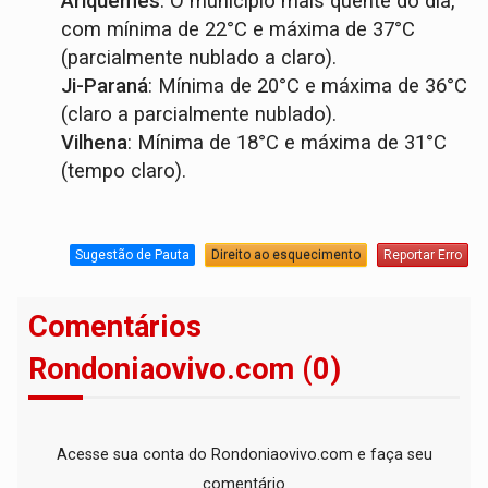
Ariquemes
: O município mais quente do dia,
com mínima de 22°C e máxima de 37°C
(parcialmente nublado a claro).
Ji-Paraná
: Mínima de 20°C e máxima de 36°C
(claro a parcialmente nublado).
Vilhena
: Mínima de 18°C e máxima de 31°C
(tempo claro).
Sugestão de Pauta
Direito ao esquecimento
Reportar Erro
Comentários
Rondoniaovivo.com (0)
Acesse sua conta do Rondoniaovivo.com e faça seu
comentário