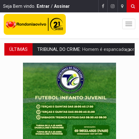
Seja Bem vindo.
Entrar
/
Assinar
ÚLTIMAS
VÍDEO:
Perseguição é registrada no shopping após colombiana furtar ce
LUDOPATIA:
Apostas online começam a afetar produtividade e rotina
REFLORESTAMENTO:
Plantar árvores não será mais suficiente para comprov
OVNIS NA LUA:
Cientistas alertam para possível base secreta no satélite n
ACABOU COM PEUGEOT:
Incêndio destrói carro que era rebocado para oficina no
VÍDEO:
Ladrão é filmado furtando moto na frente do bar 
BOLSAS DE PESQUISA:
Iniciativa Amazônia+10 lança chamada para fortalecer cadeia
MATERIAL:
Brasil tem grandes reservas de urânio, mas produz pouco e impo