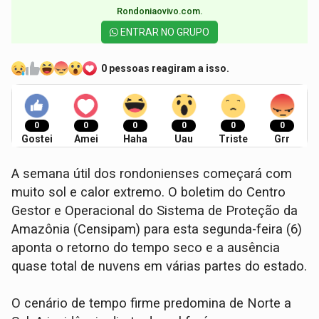
Rondoniaovivo.com.​
ENTRAR NO GRUPO
0 pessoas reagiram a isso.
0
0
0
0
0
0
Gostei
Amei
Haha
Uau
Triste
Grr
A semana útil dos rondonienses começará com
muito sol e calor extremo. O boletim do Centro
Gestor e Operacional do Sistema de Proteção da
Amazônia (Censipam) para esta segunda-feira (6)
aponta o retorno do tempo seco e a ausência
quase total de nuvens em várias partes do estado.
O cenário de tempo firme predomina de Norte a