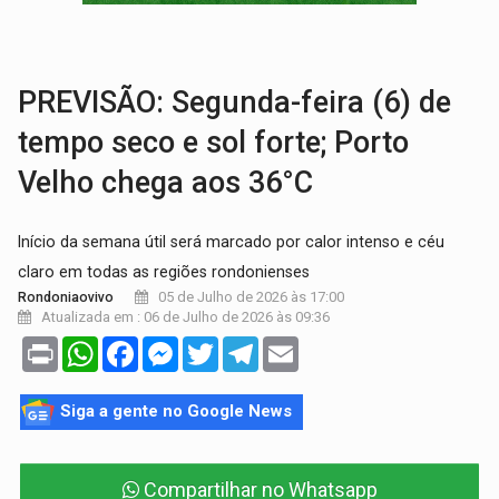
VÍDEO:
Armado com machado, homem ameaça matar sobrinha grávida e com
TRIBUNAL DO CRIME:
Homem é espancado por facção criminosa 
PREVISÃO: Segunda-feira (6) de
tempo seco e sol forte; Porto
Velho chega aos 36°C
Início da semana útil será marcado por calor intenso e céu
claro em todas as regiões rondonienses
05 de Julho de 2026 às 17:00
Rondoniaovivo
Atualizada em : 06 de Julho de 2026 às 09:36
Print
WhatsApp
Facebook
Messenger
Twitter
Telegram
Email
Siga a gente no Google News
Compartilhar no Whatsapp