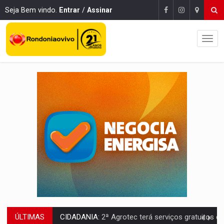
Seja Bem vindo.
Entrar
/
Assinar
ÚLTIMAS
ACESSO:
Moradores de RO podem receber a antena parabólica gratuita do B