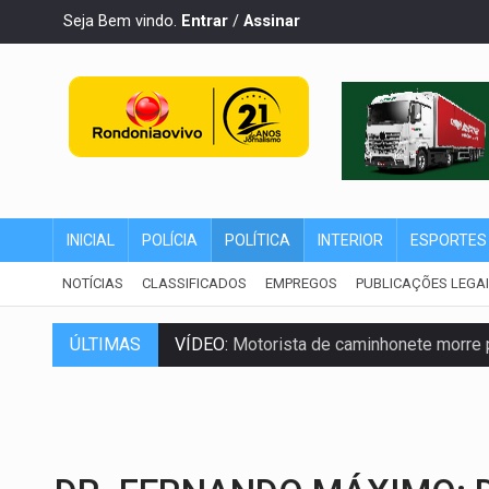
Seja Bem vindo.
Entrar
/
Assinar
INICIAL
POLÍCIA
POLÍTICA
INTERIOR
ESPORTES
NOTÍCIAS
CLASSIFICADOS
EMPREGOS
PUBLICAÇÕES LEGA
VÍDEO:
Motorista de caminhonete morre p
ÚLTIMAS
LAZER:
Seis lugares gratuitos para apro
VÍDEO:
FTICCO e Força Tática prendem 
INCLUSÃO:
Prefeitura fortalece parceri