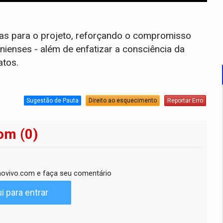
as para o projeto, reforçando o compromisso
ienses - além de enfatizar a consciência da
atos.
Sugestão de Pauta
Direito ao esquecimento
Reportar Erro
om (0)
ovivo.com e faça seu comentário
i para entrar