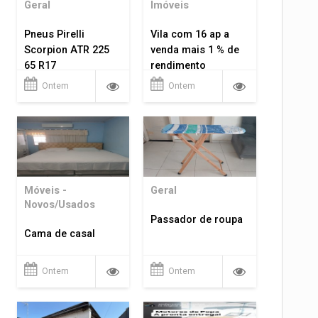
Geral
Imóveis
Pneus Pirelli
Vila com 16 ap a
Scorpion ATR 225
venda mais 1 % de
65 R17
rendimento
Ontem
Ontem
Móveis -
Geral
Novos/Usados
Passador de roupa
Cama de casal
Ontem
Ontem