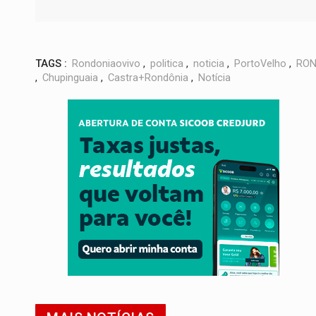
TAGS :
Rondoniaovivo
,
politica
,
noticia
,
PortoVelho
,
RON
,
Chupinguaia
,
Castra+Rondônia
,
Notícia