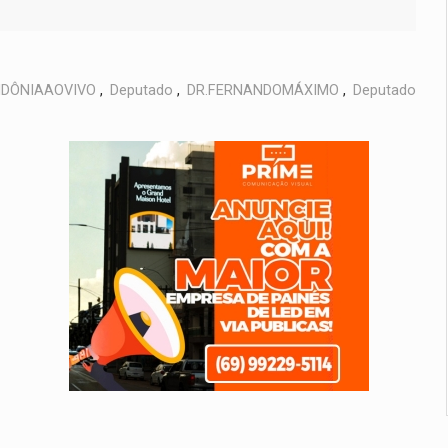
DÔNIAAOVIVO
,
Deputado
,
DR.FERNANDOMÁXIMO
,
Deputado