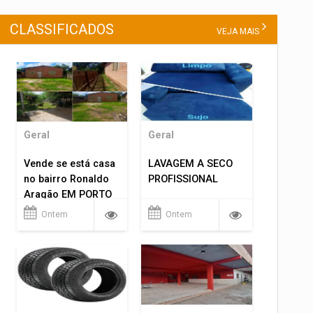
CLASSIFICADOS
VEJA MAIS
Geral
Geral
Vende se está casa
LAVAGEM A SECO
no bairro Ronaldo
PROFISSIONAL
Aragão EM PORTO
VELHO RO.
Ontem
Ontem