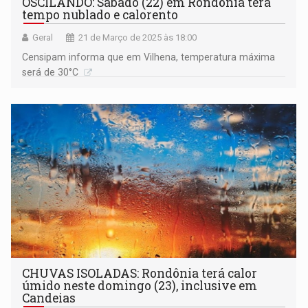
OSCILANDO: Sábado (22) em Rondônia terá
tempo nublado e calorento
Geral
21 de Março de 2025 às 18:00
Censipam informa que em Vilhena, temperatura máxima
será de 30°C
CHUVAS ISOLADAS: Rondônia terá calor
úmido neste domingo (23), inclusive em
Candeias