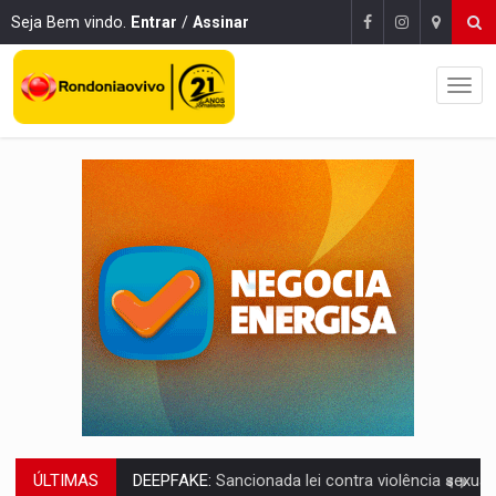
Seja Bem vindo.
Entrar
/
Assinar
ÚLTIMAS
COLEGIADO:
Brasil e Rússia discutem energia nuclear, defesa e ciênc