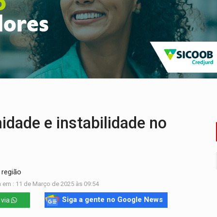
ão nacional com participação de Marcela Bonfim
huvas isoladas nesta sexta-feira (7)
delibera greve da educação municipal em Porto Velho
e oficina de Comunicação com oportunidade de integrar equipe
ardar armas de facção é preso com revólveres e espingardas
dade e instabilidade no
 região
 em : 11 de Março de 2025 às 09:54
Siga a gente no Google News
 via