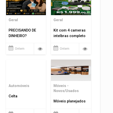
Geral
Geral
PRECISANDO DE
Kit com 4 cameras
DINHEIRO?
intelbras completo
Ontem
Ontem
Automóveis
Móveis -
Novos/Usados
Celta
Móveis planejados