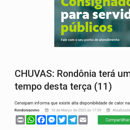
ENCONTRO:
Amazônia Negra ganha projeç
PREVISÃO:
Porto Velho tem chances de c
SINDICATOS UNIDOS:
Assembleia Geral 
PROCESSO SELETIVO:
Rondoniaovivo abr
BRASIL CONTRA O CRIME:
Acusado de gu
CHUVAS: Rondônia terá umi
tempo desta terça (11)
Censipam informa que existe alta disponibilidade de calor na
Rondoniaovivo
10 de Março de 2025 às 17:59
Atualizada
Print
WhatsApp
Facebook
Messenger
Twitter
Telegram
Email
Compartilhar