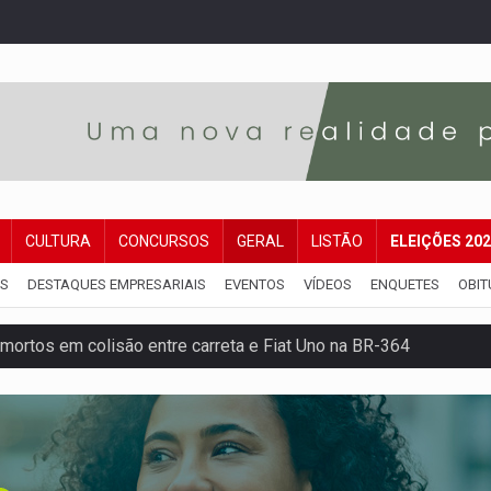
CULTURA
CONCURSOS
GERAL
LISTÃO
ELEIÇÕES 20
IS
DESTAQUES EMPRESARIAIS
EVENTOS
VÍDEOS
ENQUETES
OBIT
mortos em colisão entre carreta e Fiat Uno na BR-364
umprimento da legislação sobre transporte de cargas por em
 sexual infantil na internet e via IA
rgia nuclear, defesa e ciência em Brasília
o deixa quatro mortos e um em estado grave na BR