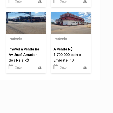
Ontem
Ontem
Imóveis
Imóveis
Imóvel a venda na
A venda R$
Av.José Amador
1.700.000 bairro
dos Reis R$
Embratel 10
1.400.000
apartamentos!
Ontem
Ontem