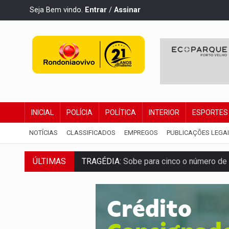
Seja Bem vindo.
Entrar
/
Assinar
INICIAL
POLÍCIA
POLÍTICA
INTERIOR
ESPORTES
NOTÍCIAS
CLASSIFICADOS
EMPREGOS
PUBLICAÇÕES LEGA
TRAGÉDIA:
Sobe para cinco o número de 
ÚLTIMAS
TRANSPORTE DE ARROZ:
MPF assegura c
DEEPFAKE:
Sancionada lei contra violência
COLEGIADO:
Brasil e Rússia discutem ene
URGENTE:
Colisão entre caminhão e carr