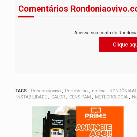
Comentários Rondoniaovivo.c
Acesse sua conta do Rondonia
Clique aqu
TAGS :
Rondoniaovivo
,
PortoVelho
,
notícia
,
RONDÔNIAAO
INSTABILIDADE
,
CALOR
,
CENSIPAM
,
METEOROLOGIA
,
No