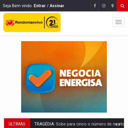
Seja Bem vindo.
Entrar
/
Assinar
ÚLTIMAS
TRANSPORTE DE ARROZ:
MPF assegura cumprimento da legislação sobre transporte d