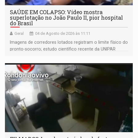
SAÚDE EM COLAPSO: Vídeo mostra
superlotação no João Paulo II, pior hospital
do Brasil
Geral
04 de Agosto de 2026 às 11:11
Imagens de corredores lotados registram o limite físico do
pronto-socorro; estudo científico recente da UNIPAR
revela que quase metade dos pacientes internados
amarga até 29 dias de espera por transferências devido
ao colapso de fluxo da regulação