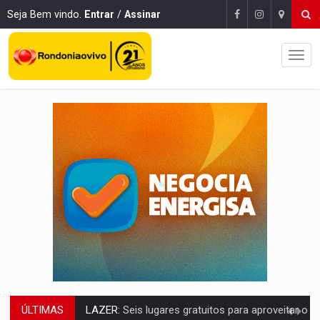
Seja Bem vindo.
Entrar
/
Assinar
ÚLTIMAS
VÍDEO:
FTICCO e Força Tática prendem membro do CV com arma e drogas em