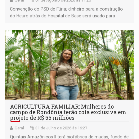
Geral
01 de Agosto de 2026 às 11:26
Convenção do PSD de Fúria; dinheiro para a construção
do Heuro atrás do Hospital de Base será usado para
despesas da Sesau; moradores do Recanto dos Passaros
contra trilheiros; Paróquia da Sagrada Família faz arraial; e
muito mais
AGRICULTURA FAMILIAR: Mulheres do
campo de Rondônia terão cota exclusiva em
projeto de R$ 55 milhões
Geral
31 de Julho de 2026 às 16:27
Quintais Amazônicos II terá biofábrica de mudas, fundo de