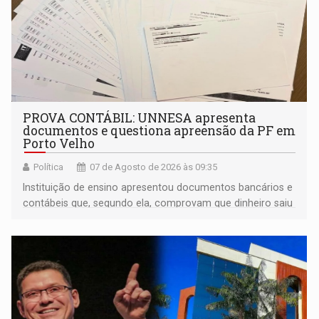
PROVA CONTÁBIL: UNNESA apresenta
documentos e questiona apreensão da PF em
Porto Velho
Política
07 de Agosto de 2026 às 09:35
Instituição de ensino apresentou documentos bancários e
contábeis que, segundo ela, comprovam que dinheiro saiu
de sua própria conta, foi sacado pelo diretor financeiro e
apreendido quando já estava dentro da sede da entidade
— em pleno ano eleitoral em Rondônia