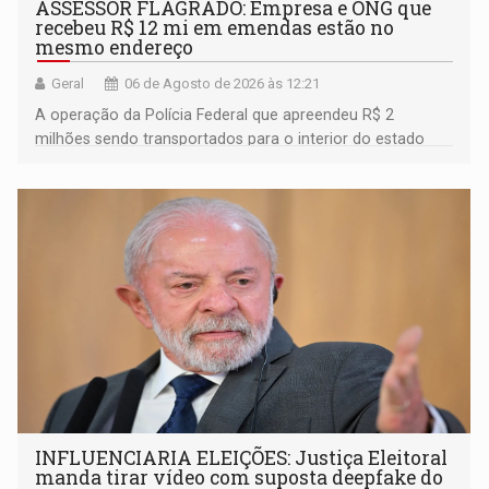
ASSESSOR FLAGRADO: Empresa e ONG que
recebeu R$ 12 mi em emendas estão no
mesmo endereço
Geral
06 de Agosto de 2026 às 12:21
A operação da Polícia Federal que apreendeu R$ 2
milhões sendo transportados para o interior do estado
movimentou o meio político pela clara e inequívoca
ligação do suspeito com um deputado federal do União
Brasil por Rondônia
INFLUENCIARIA ELEIÇÕES: Justiça Eleitoral
manda tirar vídeo com suposta deepfake do