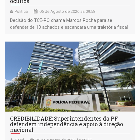
ocultos
Política
06 de Agosto de 2026 às 09:58
Decisão do TCE-RO chama Marcos Rocha para se
defender de 13 achados e escancara uma trajetória fiscal
que o próximo governador herda já no primeiro dia de
mandato
CREDIBILIDADE: Superintendentes da PF
defendem independência e apoio à direção
nacional