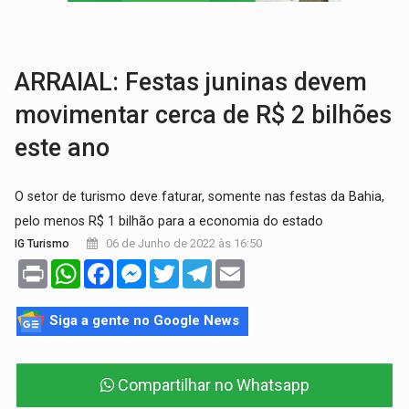
'OS OLHOS DO BRASIL':
Emanuel Neri transforma indignação e esperança em roc
SOB INVESTIGAÇÃO:
Dentista de PVH é denunciado por transmitir HIV a
ARRAIAL: Festas juninas devem
movimentar cerca de R$ 2 bilhões
este ano
O setor de turismo deve faturar, somente nas festas da Bahia,
pelo menos R$ 1 bilhão para a economia do estado
06 de Junho de 2022 às 16:50
IG Turismo
Print
WhatsApp
Facebook
Messenger
Twitter
Telegram
Email
Siga a gente no Google News
Compartilhar no Whatsapp