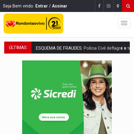
Seja Bem vindo.
Entrar
/
Assinar
ÚLTIMAS
ESQUEMA DE FRAUDES:
Polícia Civil deflagra a terceira fase da Oper
ASSESSOR FLAGRADO:
Empresa e ONG que recebeu R$ 12 mi em emendas estão
INFLUENCIARIA ELEIÇÕES:
Justiça Eleitoral manda tirar vídeo com suposta d
CONEXÃO RONDONIAOVIVO:
Marcio Barreto, pres. da ABAV-RO, alerta sobre golpes 
DA RECICLAGEM AO SUCESSO:
A trajetória de superação de Car
'RIO OMERÊ':
MPF pede condenação do Banco do Brasil por financiar atividade
INFRAESTRUTURA:
Vilhena realiza audiência pública sobre moderniz
SEM SISTEMA:
Falha afeta atendimentos na Policlínica Os