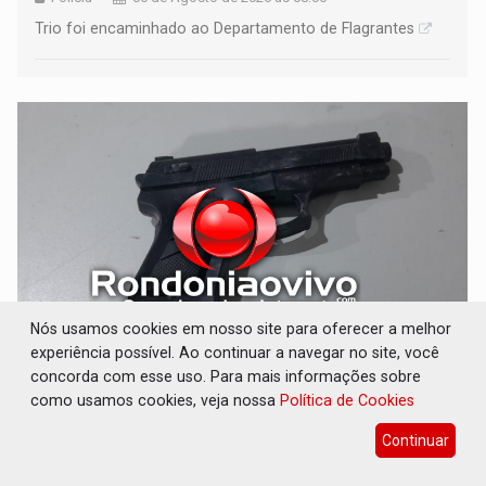
Trio foi encaminhado ao Departamento de Flagrantes
Nós usamos cookies em nosso site para oferecer a melhor
experiência possível. Ao continuar a navegar no site, você
URGENTE: Homem é baleado após apontar
concorda com esse uso. Para mais informações sobre
arma para equipe da PM
como usamos cookies, veja nossa
Política de Cookies
Polícia
06 de Agosto de 2026 às 06:58
Continuar
Ele foi socorrido ao hospital João Paulo II