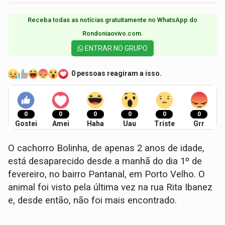
Receba todas as notícias gratuitamente no WhatsApp do
Rondoniaovivo.com.​
ENTRAR NO GRUPO
0 pessoas reagiram a isso.
0
0
0
0
0
0
Gostei
Amei
Haha
Uau
Triste
Grr
O cachorro Bolinha, de apenas 2 anos de idade,
está desaparecido desde a manhã do dia 1º de
fevereiro, no bairro Pantanal, em Porto Velho. O
animal foi visto pela última vez na rua Rita Ibanez
e, desde então, não foi mais encontrado.