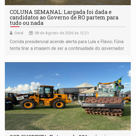
COLUNA SEMANAL: Largada foi dada e
candidatos ao Governo de RO partem para
tudo ou nada
Geral
08 de Agosto de 2026 às 12:21
Corrida presidencial acende alerta para Lula e Flávio; Fúria
tenta tirar a imagem de ser a continuidade do governador
Marcos Rocha; ex-prefeito Hildon Chaves parece ainda
não ter entrado no modo eleição; ABAV faz evento em
Porto Velho