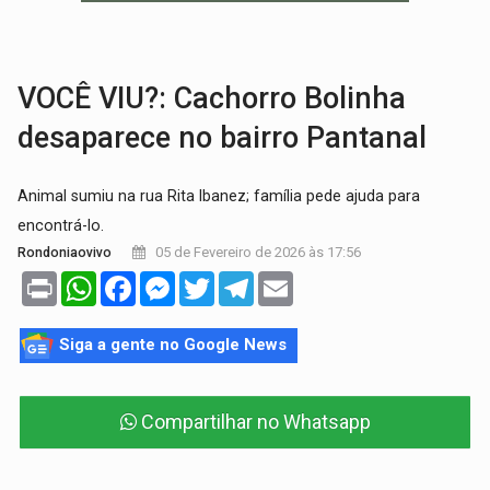
VÍDEO:
Perseguição é registrada no shopping após colombiana furtar ce
LUDOPATIA:
Apostas online começam a afetar produtividade e rotina
VOCÊ VIU?: Cachorro Bolinha
desaparece no bairro Pantanal
Animal sumiu na rua Rita Ibanez; família pede ajuda para
encontrá-lo.
05 de Fevereiro de 2026 às 17:56
Rondoniaovivo
Print
WhatsApp
Facebook
Messenger
Twitter
Telegram
Email
Siga a gente no Google News
Compartilhar no Whatsapp