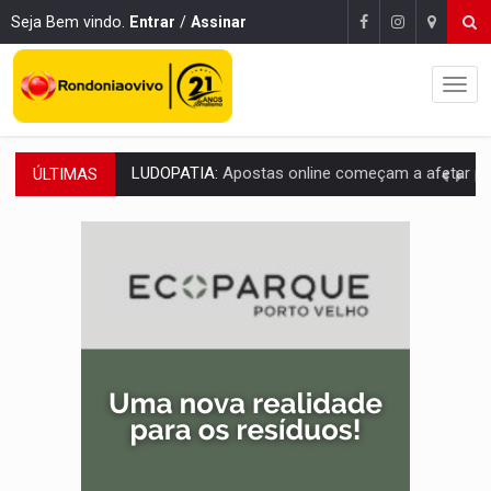
Seja Bem vindo.
Entrar
/
Assinar
ÚLTIMAS
REFLORESTAMENTO:
Plantar árvores não será mais suficiente para comprov
OVNIS NA LUA:
Cientistas alertam para possível base secreta no satélite n
ACABOU COM PEUGEOT:
Incêndio destrói carro que era rebocado para oficina no
VÍDEO:
Ladrão é filmado furtando moto na frente do bar 
BOLSAS DE PESQUISA:
Iniciativa Amazônia+10 lança chamada para fortalecer cadeia
MATERIAL:
Brasil tem grandes reservas de urânio, mas produz pouco e impo
VÍDEO:
Serpente capturada na fábrica da Coca-Cola é devolvid
HOMENAGEM:
Cientistas cassados pelo AI-5 se tornam pesquisadores emér