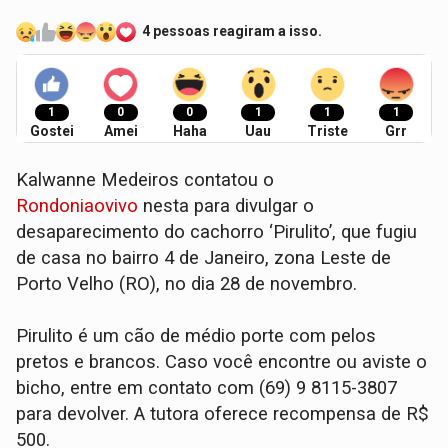
4 pessoas reagiram a isso.
1
0
0
1
1
1
Gostei
Amei
Haha
Uau
Triste
Grr
Kalwanne Medeiros contatou o
Rondoniaovivo
nesta para divulgar o
desaparecimento do cachorro ‘Pirulito’, que fugiu
de casa no bairro 4 de Janeiro, zona Leste de
Porto Velho (RO), no dia 28 de novembro.
Pirulito é um cão de médio porte com pelos
pretos e brancos. Caso você encontre ou aviste o
bicho, entre em contato com (69) 9 8115-3807
para devolver. A tutora oferece recompensa de R$
500.