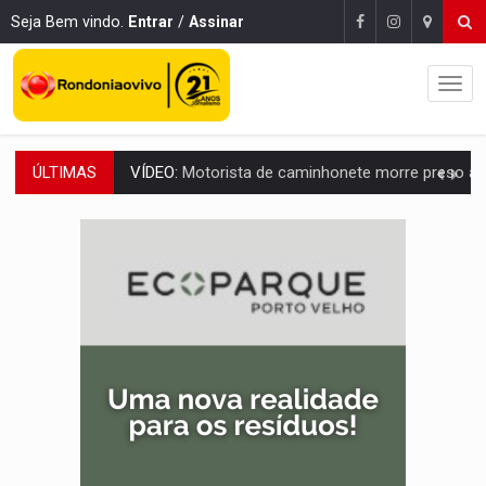
Seja Bem vindo.
Entrar
/
Assinar
ÚLTIMAS
LAZER:
Seis lugares gratuitos para aproveitar o fim de semana e
VÍDEO:
FTICCO e Força Tática prendem membro do CV com arma e drogas em
INCLUSÃO:
Prefeitura fortalece parceria com a APAE para ampliar ações v
DEFESA:
Exército testa inovações no combate a drones durante exerc
TEMAS SOCIOAMBIENTAIS:
Em Itapuã do Oeste, CINEMAZÔNIA leva cinema amazônico 
PREVISÃO:
Interior de Rondônia terá sábado (8) de calor intenso
INFRAESTRUTURA:
Após quase 30 anos de espera, asfalto chega ao bairr
A ILHA:
Coreografia de Rondônia estreia na programação do Festival de Dan