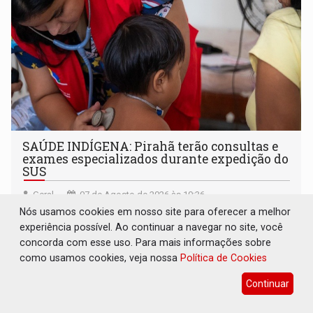
SAÚDE INDÍGENA: Pirahã terão consultas e
exames especializados durante expedição do
SUS
Geral
07 de Agosto de 2026 às 10:36
Nós usamos cookies em nosso site para oferecer a melhor
Ação levará mais de mil atendimentos especializados a
experiência possível. Ao continuar a navegar no site, você
478 indígenas, evitando deslocamentos para centros
concorda com esse uso. Para mais informações sobre
urbanos
como usamos cookies, veja nossa
Política de Cookies
Continuar