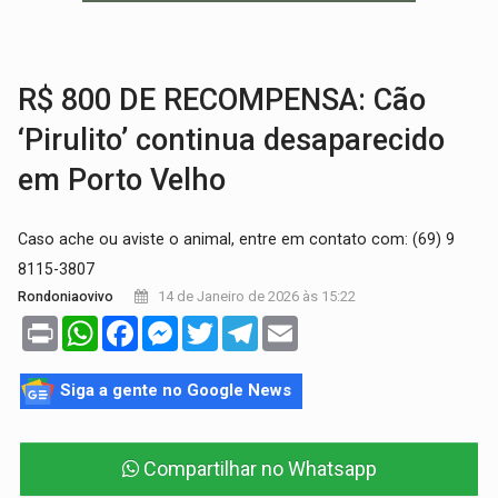
TRÁGICO:
Pai do 'Xandy Motocross' morre em acidente
VÍDEO:
Motorista de caminhonete morre preso às ferragens em colisão com
R$ 800 DE RECOMPENSA: Cão
‘Pirulito’ continua desaparecido
em Porto Velho
Caso ache ou aviste o animal, entre em contato com: (69) 9
8115-3807
14 de Janeiro de 2026 às 15:22
Rondoniaovivo
Print
WhatsApp
Facebook
Messenger
Twitter
Telegram
Email
Siga a gente no Google News
Compartilhar no Whatsapp