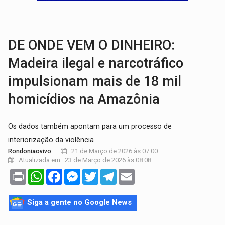
PREVISÃO:
Interior de Rondônia terá sábado (8) de calor intenso
INFRAESTRUTURA:
Após quase 30 anos de espera, asfalto chega ao bairr
DE ONDE VEM O DINHEIRO:
Madeira ilegal e narcotráfico
impulsionam mais de 18 mil
homicídios na Amazônia
Os dados também apontam para um processo de
interiorização da violência
21 de Março de 2026 às 07:00
Rondoniaovivo
Atualizada em : 23 de Março de 2026 às 08:08
Print
WhatsApp
Facebook
Messenger
Twitter
Telegram
Email
Siga a gente no Google News