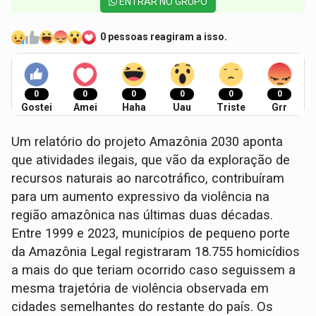
ENTRAR NO GRUPO
0 pessoas reagiram a isso.
0
0
0
0
0
0
Gostei
Amei
Haha
Uau
Triste
Grr
Um relatório do projeto Amazônia 2030 aponta
que atividades ilegais, que vão da exploração de
recursos naturais ao narcotráfico, contribuíram
para um aumento expressivo da violência na
região amazônica nas últimas duas décadas.
Entre 1999 e 2023, municípios de pequeno porte
da Amazônia Legal registraram 18.755 homicídios
a mais do que teriam ocorrido caso seguissem a
mesma trajetória de violência observada em
cidades semelhantes do restante do país. Os