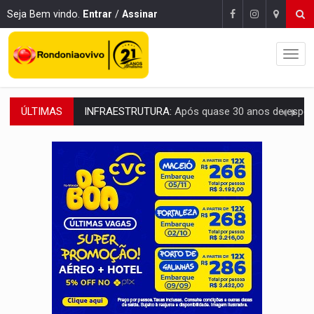
Seja Bem vindo.
Entrar
/
Assinar
ÚLTIMAS
A ILHA:
Coreografia de Rondônia estreia na programação do Festival de Dan
ELEIÇÕES 2026:
Sgt. Mouza esclarece 'erro de digitação' em declaração de patrim
JUDICIÁRIO:
Sinjur parabeniza servidores pelo adicional de incentivo com ef
Publicação Legal:
AVISO DE LICITAÇÃO: Pregão Eletrônico Nº 12/2026
BR-364:
Polícia apreende mais de uma tonelada de drogas em fundo fal
EMOCIONE:
PRESENTES: Confira os sorteados na promoção de 
VOVÔ LADRÃO:
Idoso é filmado furtando bicicleta na frente
JUSTIÇA:
Comarca de Nova Mamoré terá seu primeiro jú