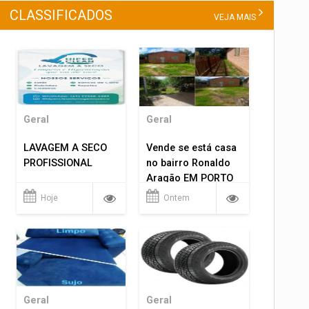
CLASSIFICADOS
VEJA MAIS
Geral
Geral
LAVAGEM A SECO
Vende se está casa
PROFISSIONAL
no bairro Ronaldo
Aragão EM PORTO
VELHO RO.
Hoje
Ontem
Geral
Geral