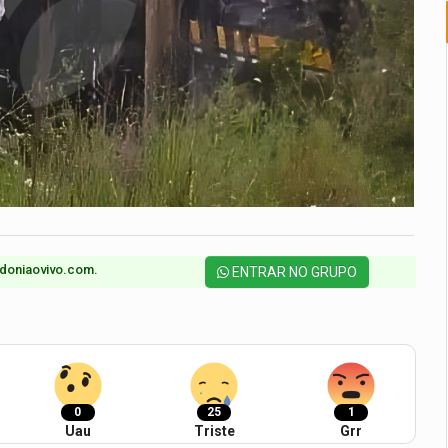
doniaovivo.com.​
ENTRAR NO GRUPO
0
25
1
Uau
Triste
Grr