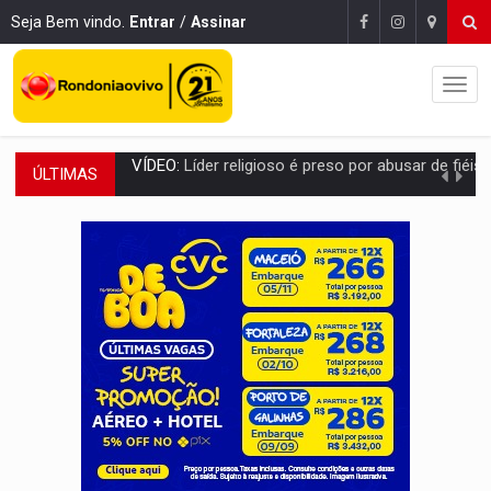
Seja Bem vindo.
Entrar
/
Assinar
ÚLTIMAS
LEVANTAMENTO:
Brasil tem uma história marcada por guerras, revoltas e con
LAMENTÁVEL:
Mulher é encontrada morta dentro de residência e
'XANDY DO MOTOCROSS':
Pai morre em acidente na BR-364 duas semanas após condena
PESO DO VOTO:
Cinco maiores colégios eleitorais concentram 53,7% dos v
COLUNA SEMANAL:
Largada foi dada e candidatos ao Governo de RO partem 
SOB SUSPEITA:
Entrega de 286 máquinas em Rondônia coincide com investig
ARTIGO:
Reter até 50% no distrato imobiliário é legal, mas não pode 
DO HOSPITAL AO CAMPO:
Veja as mais de 200 ações de Marcos Rogé