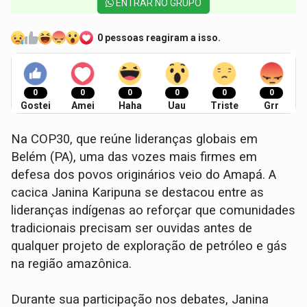
ENTRAR NO GRUPO
0 pessoas reagiram a isso.
0
0
0
0
0
0
Gostei
Amei
Haha
Uau
Triste
Grr
Na COP30, que reúne lideranças globais em
Belém (PA), uma das vozes mais firmes em
defesa dos povos originários veio do Amapá. A
cacica Janina Karipuna se destacou entre as
lideranças indígenas ao reforçar que comunidades
tradicionais precisam ser ouvidas antes de
qualquer projeto de exploração de petróleo e gás
na região amazônica.
Durante sua participação nos debates, Janina