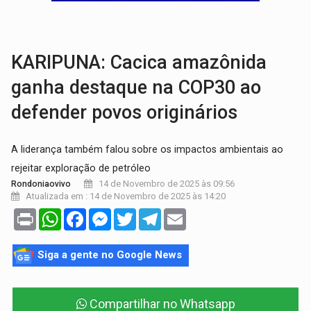
HOMENAGEM:
Cientistas cassados pelo AI-5 se tornam pesquisadores emér
VÍDEO:
Líder religioso é preso por abusar de fiéis sob pretexto de 'pro
KARIPUNA: Cacica amazônida
ganha destaque na COP30 ao
defender povos originários
A liderança também falou sobre os impactos ambientais ao
rejeitar exploração de petróleo
14 de Novembro de 2025 às 09:56
Rondoniaovivo
Atualizada em : 14 de Novembro de 2025 às 14:20
Print
WhatsApp
Facebook
Messenger
Twitter
Telegram
Email
Siga a gente no Google News
Compartilhar no Whatsapp