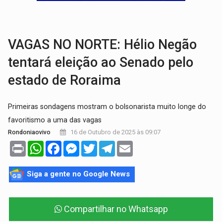
AMOR PERDIDO DÓI:
Luto amoroso não tem prazo, mas exige aten
TECNOLOGIA:
Empresas de Xangai aprimoram robôs de IA incorporada em 
VAGAS NO NORTE: Hélio Negão
tentará eleição ao Senado pelo
estado de Roraima
Primeiras sondagens mostram o bolsonarista muito longe do
favoritismo a uma das vagas
16 de Outubro de 2025 às 09:07
Rondoniaovivo
Print
WhatsApp
Facebook
Messenger
Twitter
Telegram
Email
Siga a gente no Google News
Compartilhar no Whatsapp