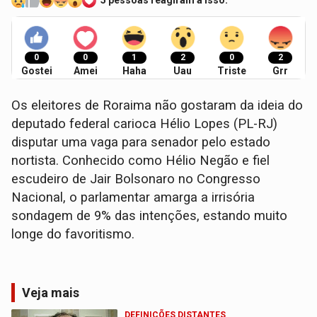
5 pessoas reagiram a isso.
0
0
1
2
0
2
Gostei
Amei
Haha
Uau
Triste
Grr
Os eleitores de Roraima não gostaram da ideia do
deputado federal carioca Hélio Lopes (PL-RJ)
disputar uma vaga para senador pelo estado
nortista. Conhecido como Hélio Negão e fiel
escudeiro de Jair Bolsonaro no Congresso
Nacional, o parlamentar amarga a irrisória
sondagem de 9% das intenções, estando muito
longe do favoritismo.
Veja mais
DEFINIÇÕES DISTANTES