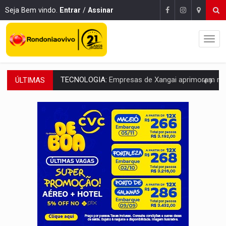
Seja Bem vindo.
Entrar
/
Assinar
ÚLTIMAS
PROTEGE A TERRA:
China descobre como explodir asteroide com bomba n
VÍDEO:
Motociclista morre após bater na traseira de camin
PARECE UM NUGGET:
Essa receita com frango virou o meu ja
EMPREENDEDORISMO:
7 negócios que podem começar com pouco dinheiro e vi
GIGANTE DA AMÉRICA:
Brasil reúne dimensão continental e posição estratégic
INDEPENDÊNCIA:
10 dicas importantes para quem quer mo
VARCENA:
Cientistas descobrem nova espécie de rã em florestas alagada
BARGANHA:
Vai comprar celular usado? Veja como consultar o a