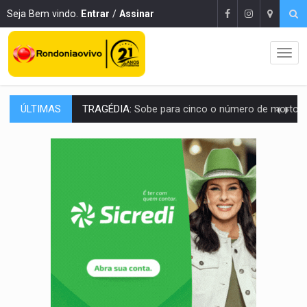
Seja Bem vindo.
Entrar
/
Assinar
ÚLTIMAS
TRANSPORTE DE ARROZ:
MPF assegura cumprimento da legislação sobre transporte d
DEEPFAKE:
Sancionada lei contra violência sexual infantil na inte
COLEGIADO:
Brasil e Rússia discutem energia nuclear, defesa e ciênc
URGENTE:
Colisão entre caminhão e carro deixa quatro mortos e um em est
ENCONTRO:
Amazônia Negra ganha projeção nacional com participação de M
PREVISÃO:
Porto Velho tem chances de chuvas isoladas nesta se
SINDICATOS UNIDOS:
Assembleia Geral delibera greve da educação municip
PROCESSO SELETIVO:
Rondoniaovivo abre oficina de Comunicação com oportunidade