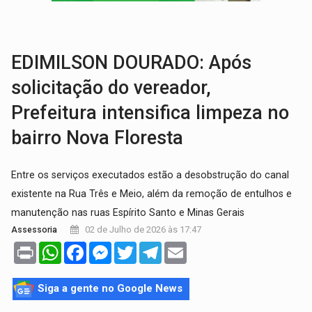
BRASIL CONTRA O CRIME:
Acusado de guardar armas de facção é preso com rev
TRAGÉDIA:
Sobe para cinco o número de mortos em colisão entre carreta e Fia
EDIMILSON DOURADO: Após
solicitação do vereador,
Prefeitura intensifica limpeza no
bairro Nova Floresta
Entre os serviços executados estão a desobstrução do canal
existente na Rua Três e Meio, além da remoção de entulhos e
manutenção nas ruas Espírito Santo e Minas Gerais
02 de Julho de 2026 às 17:47
Assessoria
Print
WhatsApp
Facebook
Messenger
Twitter
Telegram
Email
Siga a gente no Google News