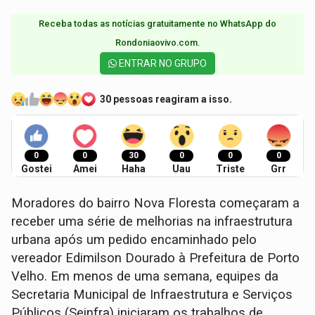
Receba todas as notícias gratuitamente no WhatsApp do
Rondoniaovivo.com.​
ENTRAR NO GRUPO
30 pessoas reagiram a isso.
0
0
30
0
0
0
Gostei
Amei
Haha
Uau
Triste
Grr
Moradores do bairro Nova Floresta começaram a
receber uma série de melhorias na infraestrutura
urbana após um pedido encaminhado pelo
vereador Edimilson Dourado à Prefeitura de Porto
Velho. Em menos de uma semana, equipes da
Secretaria Municipal de Infraestrutura e Serviços
Públicos (Seinfra) iniciaram os trabalhos de