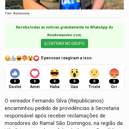
Foto: Assessoria
Receba todas as notícias gratuitamente no WhatsApp do
Rondoniaovivo.com.​
ENTRAR NO GRUPO
0 pessoas reagiram a isso.
0
0
0
0
0
0
Gostei
Amei
Haha
Uau
Triste
Grr
O vereador Fernando Silva (Republicanos)
encaminhou pedido de providências à Secretaria
responsável após receber reclamações de
moradores do Ramal São Domingos, na região da