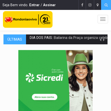
Seja Bem vindo.
Entrar
/
Assinar
ÚLTIMAS
VÍDEO:
Perseguição a embarcação no rio Madeira termina com explosivo
MEGA SENA:
Prêmio acumula para R$ 165 milhõe
Publicação Legal:
AVISO DE LICITAÇÃO: PREGÃO ELETRÔNICO Nº 90091
PROVA CONTÁBIL:
UNNESA apresenta documentos e questiona apreens
VÍDEO:
Ciclista é atropelado por carro na região Central de
Publicação Legal:
AVISO DE LICITAÇÃO: PREGÃO ELETRÔNICO N.º 90136
FUTEBOL:
Confira classificados e detalhes do sorteio da Copa do
Publicação Legal:
CONCORRÊNCIA Nº 90504/2025/