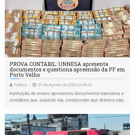
PROVA CONTÁBIL: UNNESA apresenta
documentos e questiona apreensão da PF em
Porto Velho
Política
07 de Agosto de 2026 às 09:35
Instituição de ensino apresentou documentos bancários e
contábeis que, segundo ela, comprovam que dinheiro saiu
de sua própria conta, foi sacado pelo diretor financeiro e
apreendido quando já estava dentro da sede da entidade
— em pleno ano eleitoral em Rondônia