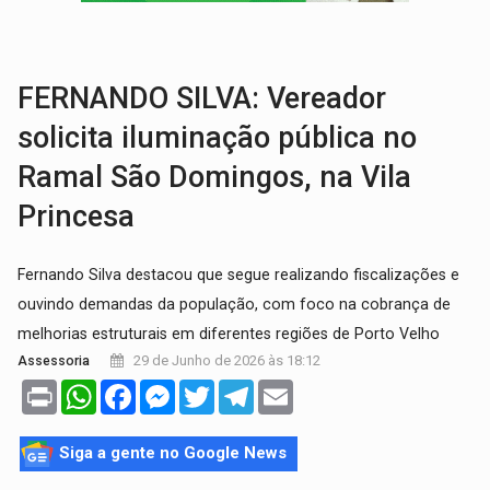
ECONOMIA:
Dia dos pais deve movimentar R$ 8,5 bilhões e RO projet
DIA DOS PAIS:
Bailarina da Praça organiza celebração gratuita nes
FERNANDO SILVA: Vereador
solicita iluminação pública no
Ramal São Domingos, na Vila
Princesa
Fernando Silva destacou que segue realizando fiscalizações e
ouvindo demandas da população, com foco na cobrança de
melhorias estruturais em diferentes regiões de Porto Velho
29 de Junho de 2026 às 18:12
Assessoria
Print
WhatsApp
Facebook
Messenger
Twitter
Telegram
Email
Siga a gente no Google News