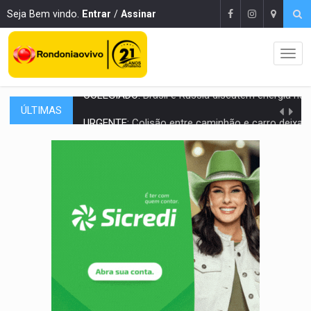
Seja Bem vindo.
Entrar
/
Assinar
ÚLTIMAS
URGENTE:
Colisão entre caminhão e carro deixa quatro mortos e um em est
ENCONTRO:
Amazônia Negra ganha projeção nacional com participação de M
PREVISÃO:
Porto Velho tem chances de chuvas isoladas nesta se
SINDICATOS UNIDOS:
Assembleia Geral delibera greve da educação municip
PROCESSO SELETIVO:
Rondoniaovivo abre oficina de Comunicação com oportunidade
AGOSTO LILÁS:
MPRO lança de portal e promove reflexão sobre trajetória da Le
REGULARIZAÇÃO:
Refis 2026 segue até o fim do ano para regulariz
ROLIM DE MOURA:
Programa da Energisa beneficia 60 famílias com geladeiras e