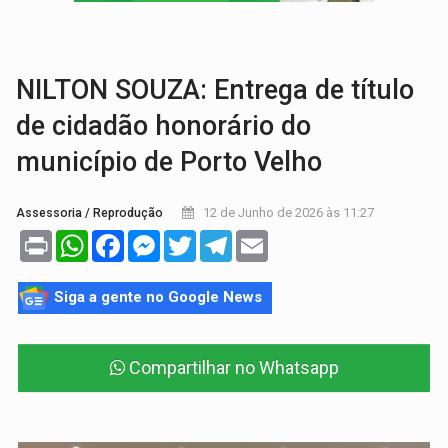
DEEPFAKE:
Sancionada lei contra violência sexual infantil na inte
COLEGIADO:
Brasil e Rússia discutem energia nuclear, defesa e ciênc
NILTON SOUZA: Entrega de título
de cidadão honorário do
município de Porto Velho
12 de Junho de 2026 às 11:27
Assessoria / Reprodução
Print
WhatsApp
Facebook
Messenger
Twitter
Telegram
Email
Siga a gente no Google News
Compartilhar no Whatsapp