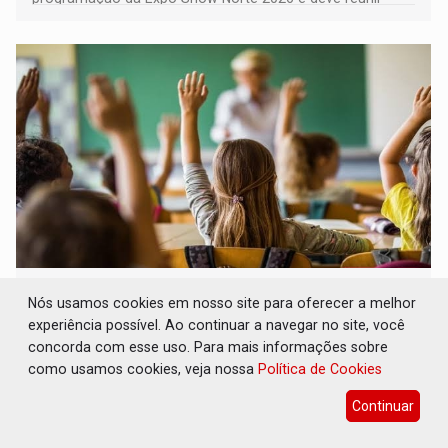
milhares de participantes e espectadores no município
DESENVOLVIMENTO: Ideb avança nos anos
Nós usamos cookies em nosso site para oferecer a melhor
iniciais do ensino fundamental em
Rondônia
experiência possível. Ao continuar a navegar no site, você
concorda com esse uso. Para mais informações sobre
Comunidade
06 de Agosto de 2026 às 14:30
como usamos cookies, veja nossa
Política de Cookies
Indicadores de 2025 crescem nos anos iniciais do ensino
Continuar
fundamental e se mantêm nos anos finais; e no ensino
médio