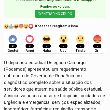
Rondoniaovivo.com.​
ENTRAR NO GRUPO
0 pessoas reagiram a isso.
0
0
0
0
0
0
Gostei
Amei
Haha
Uau
Triste
Grr
O deputado estadual Delegado Camargo
(Podemos) apresentou um requerimento
cobrando do Governo de Rondônia um
diagnóstico completo sobre a situação dos
servidores que atuam na saúde pública estadual.
A iniciativa busca apurar se hospitais, unidades de
urgência e emergência, serviços especializados,
laboratórios, farmácias, regulação, transporte