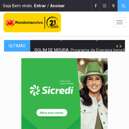
Seja Bem vindo.
Entrar
/
Assinar
ÚLTIMAS
ROLIM DE MOURA:
Programa da Energisa beneficia 60 famílias com geladeiras e
VIOLÊNCIA VICÁRIA:
MPRO obtém condenação de réu a 21 anos de prisão em 
INDISPONÍVEL:
Transparência do Cinderondônia apresenta indisponibilida
AMPLIAÇÃO:
IGs de Rondônia entram em programa internacional para ac
VÍDEO:
Acidente envolve cinco veículos em obra de recapeamen
EDUCAÇÃO:
Corumbiara lidera Ideb 2025 entre redes municipai
COMPETIÇÕES:
Joer 2026 inicia fases regionais e reúne mais de 7,3 mil
PERIGO:
Moradores denunciam escuridão e insegurança na Estrada d