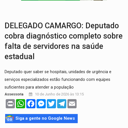
AGOSTO LILÁS:
MPRO lança de portal e promove reflexão sobre trajetória da Le
REGULARIZAÇÃO:
Refis 2026 segue até o fim do ano para regulariz
DELEGADO CAMARGO: Deputado
cobra diagnóstico completo sobre
falta de servidores na saúde
estadual
Deputado quer saber se hospitais, unidades de urgência e
serviços especializados estão funcionando com equipes
suficientes para atender a população
10 de Junho de 2026 às 13:15
Assessoria
Print
WhatsApp
Facebook
Messenger
Twitter
Telegram
Email
Siga a gente no Google News