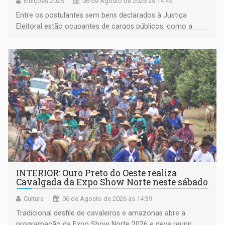
Eleições 2026
06 de Agosto de 2026 às 14:45
Entre os postulantes sem bens declarados à Justiça
Eleitoral estão ocupantes de cargos públicos, como a
deputada federal Cristiane Lopes (PODE), o vereador
Pedro Geovar (PP) e a vice-prefeita Magna dos Anjos
(NOVO)
INTERIOR: Ouro Preto do Oeste realiza
Cavalgada da Expo Show Norte neste sábado
Cultura
06 de Agosto de 2026 às 14:39
Tradicional desfile de cavaleiros e amazonas abre a
programação da Expo Show Norte 2026 e deve reunir