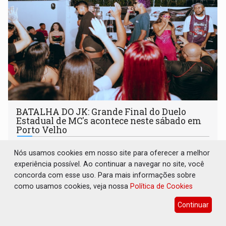
BATALHA DO JK: Grande Final do Duelo
Estadual de MC's acontece neste sábado em
Porto Velho
Cultura
05 de Agosto de 2026 às 15:51
Nós usamos cookies em nosso site para oferecer a melhor
Competição define o representante de Rondônia no Duelo
experiência possível. Ao continuar a navegar no site, você
Nacional de MC's e será realizada pela primeira vez na
concorda com esse uso. Para mais informações sobre
Praça CEU das Artes
como usamos cookies, veja nossa
Política de Cookies
Continuar