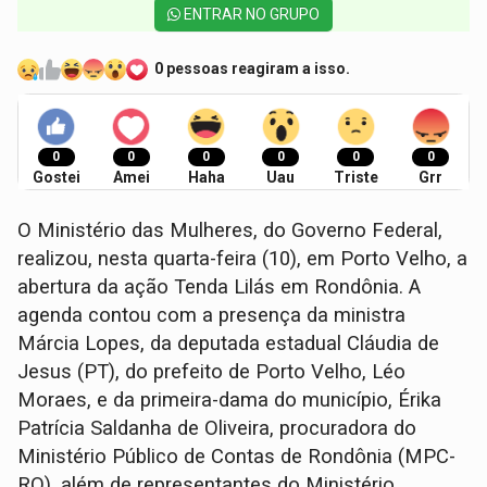
ENTRAR NO GRUPO
0 pessoas reagiram a isso.
0
0
0
0
0
0
Gostei
Amei
Haha
Uau
Triste
Grr
O Ministério das Mulheres, do Governo Federal,
realizou, nesta quarta-feira (10), em Porto Velho, a
abertura da ação Tenda Lilás em Rondônia. A
agenda contou com a presença da ministra
Márcia Lopes, da deputada estadual Cláudia de
Jesus (PT), do prefeito de Porto Velho, Léo
Moraes, e da primeira-dama do município, Érika
Patrícia Saldanha de Oliveira, procuradora do
Ministério Público de Contas de Rondônia (MPC-
RO). além de representantes do Ministério