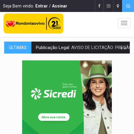
Seja Bem vindo.
Entrar
/
Assinar
Publicação Legal:
AVISO DE LICITAÇÃO: PREGÃO ELETRÔNICO Nº 90136
ÚLTIMAS
RUA DAS PENHAS:
MPRO promove intervenção artística pelos direit
PEDIDO DE PROVIDÊNCIA:
Erosão ameaça acesso a bairros às margens do r
ELEIÇÕES 2026:
Policial candidato a deputado federal do PL declara patrimôn
Publicação Legal:
AVISO DE LICITAÇÃO: PREGÃO ELETRÔNICO N.° 90595
NO CASTANHEIRA:
Denúncia de 'tribunal do crime' leva PM a prender ac
NO FLAGRA:
'Churrasco' e comparsas do CV são presos com moto furtad
URGENTE:
Homem é baleado após apontar arma para eq