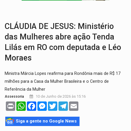
SÃO PAULO:
PM abre concurso público com 2.000 vagas para a
CINEAMAZÔNIA:
Filmes rondonienses provocam debate sobre temas urgentes 
CLÁUDIA DE JESUS: Ministério
das Mulheres abre ação Tenda
Lilás em RO com deputada e Léo
Moraes
Ministra Márcia Lopes reafirma para Rondônia mais de R$ 17
milhões para a Casa da Mulher Brasileira e o Centro de
Referência da Mulher
10 de Junho de 2026 às 15:16
Assessoria
Print
WhatsApp
Facebook
Messenger
Twitter
Telegram
Email
Siga a gente no Google News