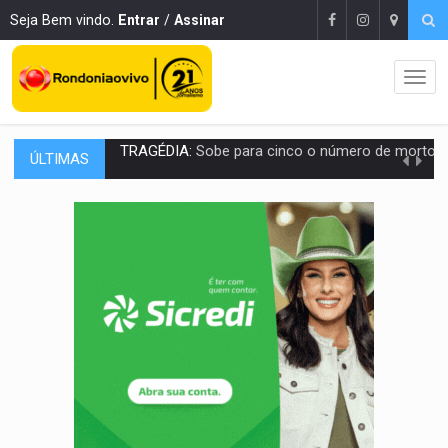
Seja Bem vindo.
Entrar
/
Assinar
ÚLTIMAS
TRANSPORTE DE ARROZ:
MPF assegura cumprimento da legislação sobre transporte d
DEEPFAKE:
Sancionada lei contra violência sexual infantil na inte
COLEGIADO:
Brasil e Rússia discutem energia nuclear, defesa e ciênc
URGENTE:
Colisão entre caminhão e carro deixa quatro mortos e um em est
ENCONTRO:
Amazônia Negra ganha projeção nacional com participação de M
PREVISÃO:
Porto Velho tem chances de chuvas isoladas nesta se
SINDICATOS UNIDOS:
Assembleia Geral delibera greve da educação municip
PROCESSO SELETIVO:
Rondoniaovivo abre oficina de Comunicação com oportunidade