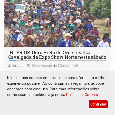
INTERIOR: Ouro Preto do Oeste realiza
Cavalgada da Expo Show Norte neste sábado
Cultura
06 de Agosto de 2026 às 14:39
Tradicional desfile de cavaleiros e amazonas abre a
Nós usamos cookies em nosso site para oferecer a melhor
programação da Expo Show Norte 2026 e deve reunir
experiência possível. Ao continuar a navegar no site, você
milhares de participantes e espectadores no município
concorda com esse uso. Para mais informações sobre
como usamos cookies, veja nossa
Política de Cookies
Continuar