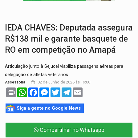
BRASIL CONTRA O CRIME:
Acusado de guardar armas de facção é preso com rev
TRAGÉDIA:
Sobe para cinco o número de mortos em colisão entre carreta e Fia
IEDA CHAVES: Deputada assegura
R$138 mil e garante basquete de
RO em competição no Amapá
Articulação junto à Sejucel viabiliza passagens aéreas para
delegação de atletas veteranos
02 de Junho de 2026 às 19:00
Assessoria
Print
WhatsApp
Facebook
Messenger
Twitter
Telegram
Email
Siga a gente no Google News
Compartilhar no Whatsapp