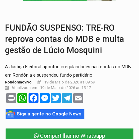
TECNOLOGIA:
Empresas de Xangai aprimoram robôs de IA incorporada em 
PROTEGE A TERRA:
China descobre como explodir asteroide com bomba n
FUNDÃO SUSPENSO: TRE-RO
reprova contas do MDB e multa
gestão de Lúcio Mosquini
A Justiça Eleitoral apontou irregularidades nas contas do MDB
em Rondônia e suspendeu fundo partidário
19 de Maio de 2026 às 09:59
Rondoniaovivo
Atualizada em : 19 de Maio de 2026 às 15:17
Print
WhatsApp
Facebook
Messenger
Twitter
Telegram
Email
Siga a gente no Google News
Compartilhar no Whatsapp