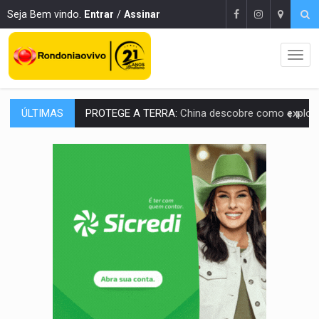
Seja Bem vindo.
Entrar
/
Assinar
ÚLTIMAS
VÍDEO:
Motociclista morre após bater na traseira de camin
PARECE UM NUGGET:
Essa receita com frango virou o meu ja
EMPREENDEDORISMO:
7 negócios que podem começar com pouco dinheiro e vi
GIGANTE DA AMÉRICA:
Brasil reúne dimensão continental e posição estratégic
INDEPENDÊNCIA:
10 dicas importantes para quem quer mo
VARCENA:
Cientistas descobrem nova espécie de rã em florestas alagada
BARGANHA:
Vai comprar celular usado? Veja como consultar o a
AMOR PERDIDO DÓI:
Luto amoroso não tem prazo, mas exige aten