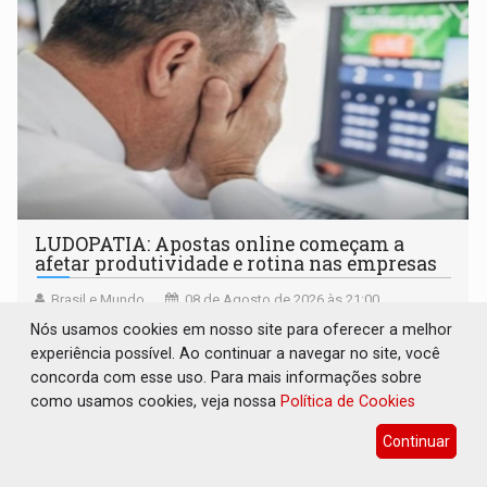
LUDOPATIA: Apostas online começam a
afetar produtividade e rotina nas empresas
Brasil e Mundo
08 de Agosto de 2026 às 21:00
Nós usamos cookies em nosso site para oferecer a melhor
Entre os sinais de alerta estão faltas recorrentes, queda
experiência possível. Ao continuar a navegar no site, você
de produtividade, dificuldade de concentração,
concorda com esse uso. Para mais informações sobre
solicitações frequentes de antecipação salarial
como usamos cookies, veja nossa
Política de Cookies
Continuar