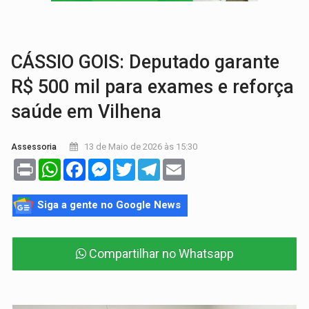
BRASIL CONTRA O CRIME:
Acusado de guardar armas de facção é preso com rev
TRAGÉDIA:
Sobe para cinco o número de mortos em colisão entre carreta e Fia
CÁSSIO GOIS: Deputado garante
R$ 500 mil para exames e reforça
saúde em Vilhena
13 de Maio de 2026 às 15:30
Assessoria
Print
WhatsApp
Facebook
Messenger
Twitter
Telegram
Email
Siga a gente no Google News
Compartilhar no Whatsapp