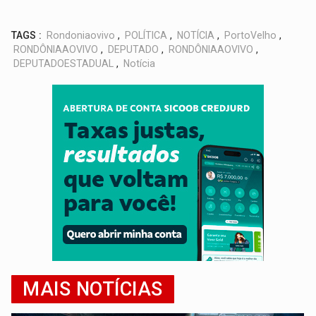
TAGS :
Rondoniaovivo
,
POLÍTICA
,
NOTÍCIA
,
PortoVelho
,
RONDÔNIAAOVIVO
,
DEPUTADO
,
RONDÔNIAAOVIVO
,
DEPUTADOESTADUAL
,
Notícia
MAIS NOTÍCIAS