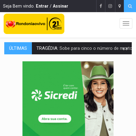
Seja Bem vindo.
Entrar
/
Assinar
ÚLTIMAS
TRANSPORTE DE ARROZ:
MPF assegura cumprimento da legislação sobre transporte d
DEEPFAKE:
Sancionada lei contra violência sexual infantil na inte
COLEGIADO:
Brasil e Rússia discutem energia nuclear, defesa e ciênc
URGENTE:
Colisão entre caminhão e carro deixa quatro mortos e um em est
ENCONTRO:
Amazônia Negra ganha projeção nacional com participação de M
PREVISÃO:
Porto Velho tem chances de chuvas isoladas nesta se
SINDICATOS UNIDOS:
Assembleia Geral delibera greve da educação municip
PROCESSO SELETIVO:
Rondoniaovivo abre oficina de Comunicação com oportunidade