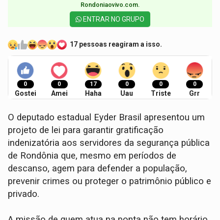
Rondoniaovivo.com.​
ENTRAR NO GRUPO
17 pessoas reagiram a isso.
0
0
17
0
0
0
Gostei
Amei
Haha
Uau
Triste
Grr
O deputado estadual Eyder Brasil apresentou um
projeto de lei para garantir gratificação
indenizatória aos servidores da segurança pública
de Rondônia que, mesmo em períodos de
descanso, agem para defender a população,
prevenir crimes ou proteger o patrimônio público e
privado.
A missão de quem atua na ponta não tem horário