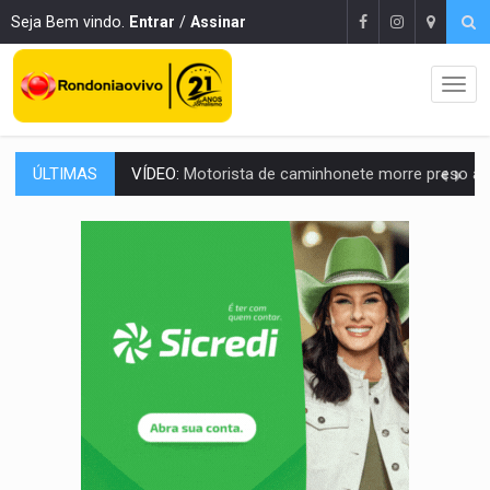
Seja Bem vindo.
Entrar
/
Assinar
ÚLTIMAS
LAZER:
Seis lugares gratuitos para aproveitar o fim de semana e
VÍDEO:
FTICCO e Força Tática prendem membro do CV com arma e drogas em
INCLUSÃO:
Prefeitura fortalece parceria com a APAE para ampliar ações v
DEFESA:
Exército testa inovações no combate a drones durante exerc
TEMAS SOCIOAMBIENTAIS:
Em Itapuã do Oeste, CINEMAZÔNIA leva cinema amazônico 
PREVISÃO:
Interior de Rondônia terá sábado (8) de calor intenso
INFRAESTRUTURA:
Após quase 30 anos de espera, asfalto chega ao bairr
A ILHA:
Coreografia de Rondônia estreia na programação do Festival de Dan