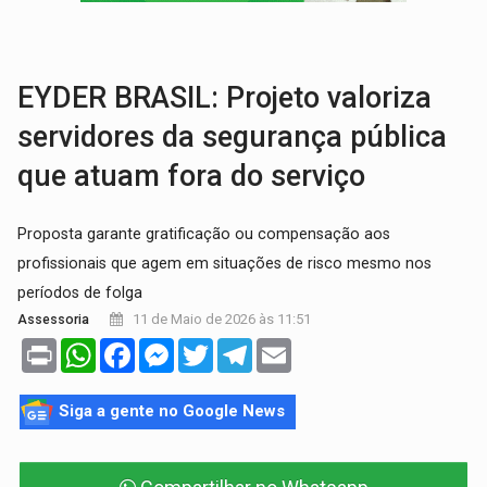
TRÁGICO:
Pai do 'Xandy Motocross' morre em acidente
VÍDEO:
Motorista de caminhonete morre preso às ferragens em colisão com
EYDER BRASIL: Projeto valoriza
servidores da segurança pública
que atuam fora do serviço
Proposta garante gratificação ou compensação aos
profissionais que agem em situações de risco mesmo nos
períodos de folga
11 de Maio de 2026 às 11:51
Assessoria
Print
WhatsApp
Facebook
Messenger
Twitter
Telegram
Email
Siga a gente no Google News