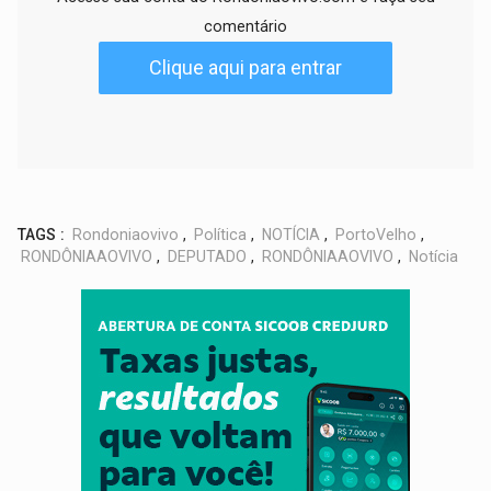
comentário
Clique aqui para entrar
TAGS :
Rondoniaovivo
,
Política
,
NOTÍCIA
,
PortoVelho
,
RONDÔNIAAOVIVO
,
DEPUTADO
,
RONDÔNIAAOVIVO
,
Notícia