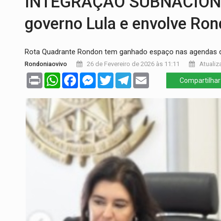
INTEGRAÇÃO SUBNACIONAL:
URGENTE:
Colisão entre caminhão e carr
governo Lula e envolve Ro
ENCONTRO:
Amazônia Negra ganha projeç
Rota Quadrante Rondon tem ganhado espaço nas agendas de 
PREVISÃO:
Porto Velho tem chances de c
Rondoniaovivo
26 de Fevereiro de 2026 às 11:11
Atualiz
SINDICATOS UNIDOS:
Assembleia Geral 
Print
WhatsApp
Facebook
Messenger
Twitter
Telegram
Email
Compartilhar
PROCESSO SELETIVO:
Rondoniaovivo abr
BRASIL CONTRA O CRIME:
Acusado de gu