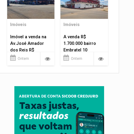
Imóveis
Imóveis
Imóvel a venda na
A venda R$
Av.José Amador
1.700.000 bairro
dos Reis R$
Embratel 10
1.400.000
apartamentos!
Ontem
Ontem