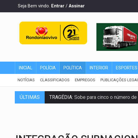
Seja Bem vindo.
Entrar
/
Assinar
INICIAL
POLÍCIA
POLÍTICA
INTERIOR
ESPORTES
NOTÍCIAS
CLASSIFICADOS
EMPREGOS
PUBLICAÇÕES LEGA
ÚLTIMAS
TRAGÉDIA:
Sobe para cinco o número de 
TRANSPORTE DE ARROZ:
MPF assegura c
DEEPFAKE:
Sancionada lei contra violência
COLEGIADO:
Brasil e Rússia discutem ene