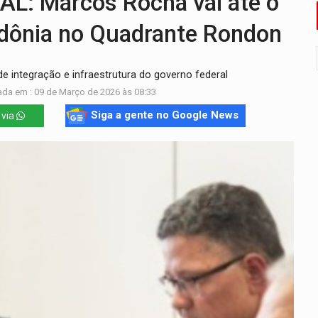
 Marcos Rocha vai até o
o deixa quatro mortos e um em estado grave na BR
ndônia no Quadrante Rondon
ão nacional com participação de Marcela Bonfim
integração e infraestrutura do governo federal
huvas isoladas nesta sexta-feira (7)
ada em : 09 de Março de 2026 às 08:33
delibera greve da educação municipal em Porto Velho
Siga a gente no Google News
 via
e oficina de Comunicação com oportunidade de integrar equipe
ardar armas de facção é preso com revólveres e espingardas