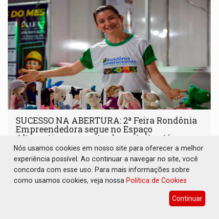
SUCESSO NA ABERTURA: 2ª Feira Rondônia
Empreendedora segue no Espaço
Alternativo com entrada gratuita até
domingo
Nós usamos cookies em nosso site para oferecer a melhor
experiência possível. Ao continuar a navegar no site, você
Comunidade
07 de Agosto de 2026 às 10:40
concorda com esse uso. Para mais informações sobre
Programação reúne em um só lugar o melhor da
como usamos cookies, veja nossa
Política de Cookies
economia criativa do estado
Continuar