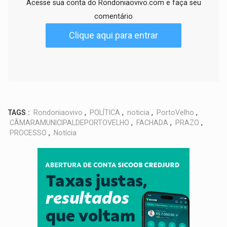
Acesse sua conta do Rondoniaovivo.com e faça seu
comentário
Clique aqui para entrar
TAGS :
Rondoniaovivo
,
POLÍTICA
,
noticia
,
PortoVelho
,
CÂMARAMUNICIPALDEPORTOVELHO
,
FACHADA
,
PRAZO
,
PROCESSO
,
Notícia