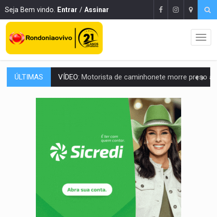
Seja Bem vindo.
Entrar
/
Assinar
ÚLTIMAS
LAZER:
Seis lugares gratuitos para aproveitar o fim de semana e
VÍDEO:
FTICCO e Força Tática prendem membro do CV com arma e drogas em
INCLUSÃO:
Prefeitura fortalece parceria com a APAE para ampliar ações v
DEFESA:
Exército testa inovações no combate a drones durante exerc
TEMAS SOCIOAMBIENTAIS:
Em Itapuã do Oeste, CINEMAZÔNIA leva cinema amazônico 
PREVISÃO:
Interior de Rondônia terá sábado (8) de calor intenso
INFRAESTRUTURA:
Após quase 30 anos de espera, asfalto chega ao bairr
A ILHA:
Coreografia de Rondônia estreia na programação do Festival de Dan