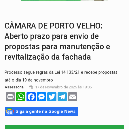
TRÁGICO:
Pai do 'Xandy Motocross' morre em acidente
VÍDEO:
Motorista de caminhonete morre preso às ferragens em colisão com
CÂMARA DE PORTO VELHO:
Aberto prazo para envio de
propostas para manutenção e
revitalização da fachada
Processo segue regras da Lei 14.133/21 e recebe propostas
até o dia 19 de novembro
17 de Novembro de 2025 às 18:05
Assessoria
Print
WhatsApp
Facebook
Messenger
Twitter
Telegram
Email
Siga a gente no Google News