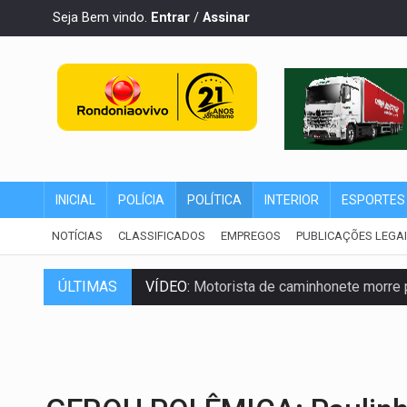
Seja Bem vindo.
Entrar
/
Assinar
INICIAL
POLÍCIA
POLÍTICA
INTERIOR
ESPORTES
NOTÍCIAS
CLASSIFICADOS
EMPREGOS
PUBLICAÇÕES LEGA
ÚLTIMAS
VÍDEO:
Motorista de caminhonete morre p
LAZER:
Seis lugares gratuitos para apro
VÍDEO:
FTICCO e Força Tática prendem 
INCLUSÃO:
Prefeitura fortalece parceri