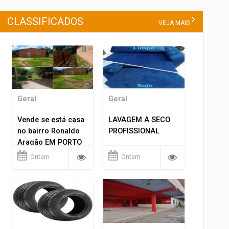
CLASSIFICADOS
VEJA MAIS
Geral
Geral
Vende se está casa
LAVAGEM A SECO
no bairro Ronaldo
PROFISSIONAL
Aragão EM PORTO
VELHO RO.
Ontem
Ontem