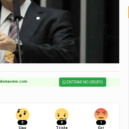
doniaovivo.com.​
ENTRAR NO GRUPO
0
0
1
Uau
Triste
Grr