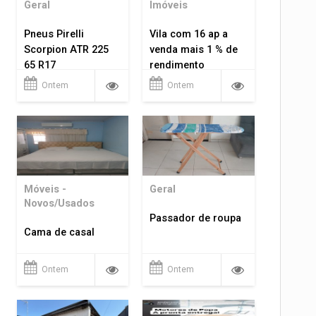
Geral
Imóveis
Pneus Pirelli
Vila com 16 ap a
Scorpion ATR 225
venda mais 1 % de
65 R17
rendimento
Ontem
Ontem
Móveis -
Geral
Novos/Usados
Passador de roupa
Cama de casal
Ontem
Ontem