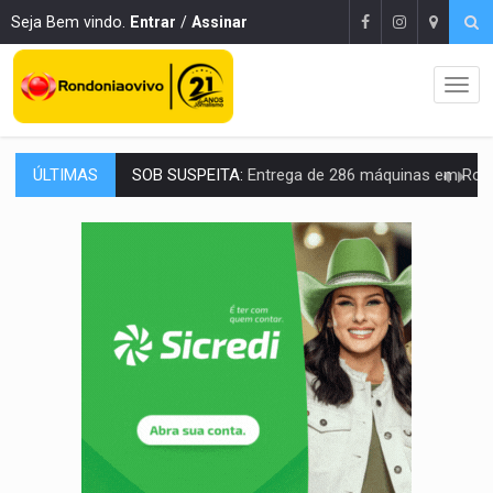
Seja Bem vindo.
Entrar
/
Assinar
ÚLTIMAS
ARTIGO:
Reter até 50% no distrato imobiliário é legal, mas não pode 
DO HOSPITAL AO CAMPO:
Veja as mais de 200 ações de Marcos Rogé
EXPANSÃO:
Grupo Nova Era amplia presença em PVH e transforma Aramix em
ROTA GLOBAL:
PCC amplia presença internacional e transforma Brasil em cor
CONEXÃO RONDONIAOVIVO:
Museólogo Antônio Ocampo conduz a história de uma
EXTENSÃO DE DANOS:
Ferroviários pedem ao Iphan recuperação de área atingid
VARIANDO O CARDÁPIO:
Veja essa receita de carne assada para o a
PREJUÍZO AOS ESTUDANTES:
Greve dos professores em PVH é considerada 