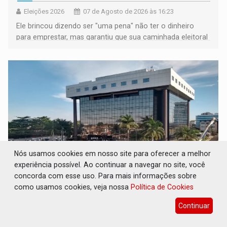
Eleições 2026
07 de Agosto de 2026 às 16:23
Ele brincou dizendo ser "uma pena" não ter o dinheiro
para emprestar, mas garantiu que sua caminhada eleitoral
segue firme
Nós usamos cookies em nosso site para oferecer a melhor
experiência possível. Ao continuar a navegar no site, você
concorda com esse uso. Para mais informações sobre
JUDICIÁRIO: Sinjur parabeniza servidores
como usamos cookies, veja nossa
Política de Cookies
pelo adicional de incentivo com efeitos
retroativos
Continuar
Geral
07 de Agosto de 2026 às 16:16