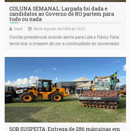
COLUNA SEMANAL: Largada foi dada e
candidatos ao Governo de RO partem para
tudo ou nada
Geral
08 de Agosto de 2026 às 12:21
Corrida presidencial acende alerta para Lula e Flávio; Fúria
tenta tirar a imagem de ser a continuidade do governador
Marcos Rocha; ex-prefeito Hildon Chaves parece ainda
não ter entrado no modo eleição; ABAV faz evento em
Porto Velho
SOB SUSPEITA: Entrega de 286 máquinas em