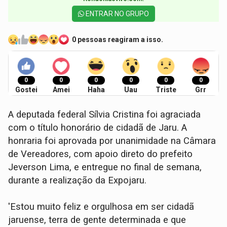
ENTRAR NO GRUPO
0 pessoas reagiram a isso.
0
0
0
0
0
0
Gostei
Amei
Haha
Uau
Triste
Grr
A deputada federal Sílvia Cristina foi agraciada
com o título honorário de cidadã de Jaru. A
honraria foi aprovada por unanimidade na Câmara
de Vereadores, com apoio direto do prefeito
Jeverson Lima, e entregue no final de semana,
durante a realização da Expojaru.
'Estou muito feliz e orgulhosa em ser cidadã
jaruense, terra de gente determinada e que