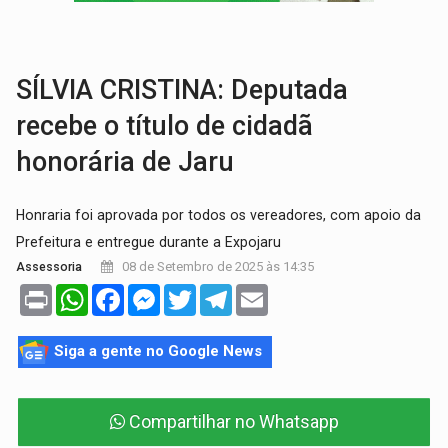
COLUNA SEMANAL:
Largada foi dada e candidatos ao Governo de RO partem 
SOB SUSPEITA:
Entrega de 286 máquinas em Rondônia coincide com investig
SÍLVIA CRISTINA: Deputada
recebe o título de cidadã
honorária de Jaru
Honraria foi aprovada por todos os vereadores, com apoio da
Prefeitura e entregue durante a Expojaru
08 de Setembro de 2025 às 14:35
Assessoria
Print
WhatsApp
Facebook
Messenger
Twitter
Telegram
Email
Siga a gente no Google News
Compartilhar no Whatsapp