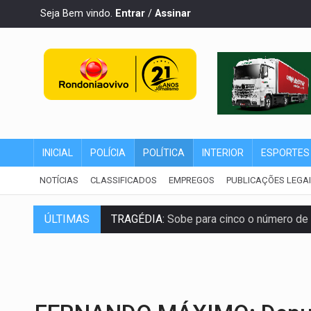
Seja Bem vindo.
Entrar
/
Assinar
INICIAL
POLÍCIA
POLÍTICA
INTERIOR
ESPORTES
NOTÍCIAS
CLASSIFICADOS
EMPREGOS
PUBLICAÇÕES LEGA
ÚLTIMAS
TRAGÉDIA:
Sobe para cinco o número de 
TRANSPORTE DE ARROZ:
MPF assegura c
DEEPFAKE:
Sancionada lei contra violência
COLEGIADO:
Brasil e Rússia discutem ene