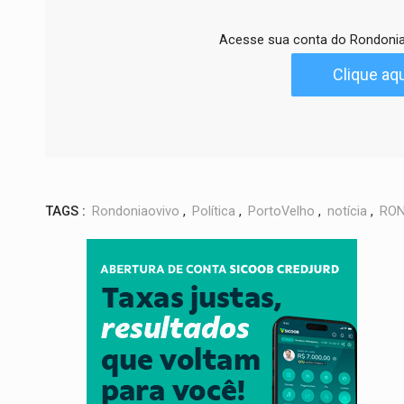
Acesse sua conta do Rondonia
Clique aqu
TAGS :
Rondoniaovivo
,
Política
,
PortoVelho
,
notícia
,
RON