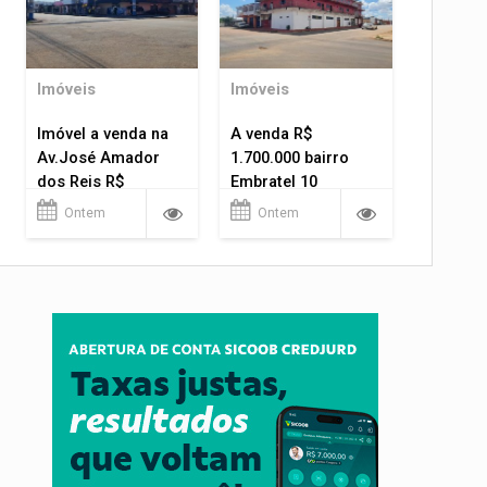
Imóveis
Imóveis
Imóvel a venda na
A venda R$
Av.José Amador
1.700.000 bairro
dos Reis R$
Embratel 10
1.400.000
apartamentos!
Ontem
Ontem