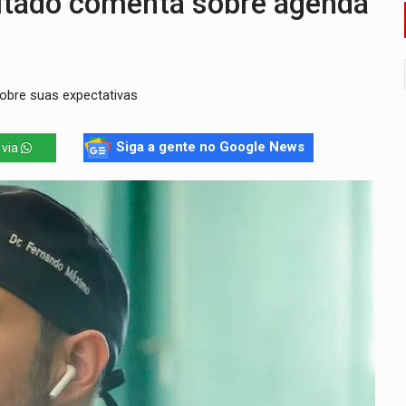
ado comenta sobre agenda
o deixa quatro mortos e um em estado grave na BR
ão nacional com participação de Marcela Bonfim
obre suas expectativas
huvas isoladas nesta sexta-feira (7)
delibera greve da educação municipal em Porto Velho
Siga a gente no Google News
 via
e oficina de Comunicação com oportunidade de integrar equipe
ardar armas de facção é preso com revólveres e espingardas