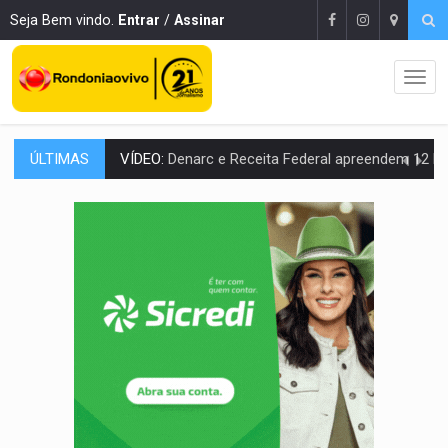
Seja Bem vindo.
Entrar
/
Assinar
ÚLTIMAS
OPERAÇÃO DA PC:
Membros do CV são presos com armas e drogas após c
ENTRADA GRATUITA:
Espetáculo As Marias Somos Nós será apresen
VÍDEO:
Três são presos após furto de motocicleta em frente
CELEBRAÇÃO:
Cerejeiras completa 43 anos de emancipação com progra
SAÚDE:
Anvisa desmente boato sobre presença de plástico ou petr
VÍDEO:
Pitbulls fogem de residência e atacam casal de idosos 
AÇÃO CONJUNTA:
Forças policiais apreendem cerca de 1kg de our
PF ESTÁ APURANDO:
Flávio Bolsonaro escolhe Alfredo Gaspar como vice, alvo de d