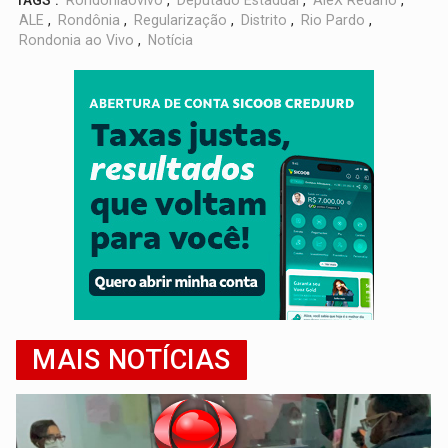
ALE
,
Rondônia
,
Regularização
,
Distrito
,
Rio Pardo
,
Rondonia ao Vivo
,
Notícia
MAIS NOTÍCIAS