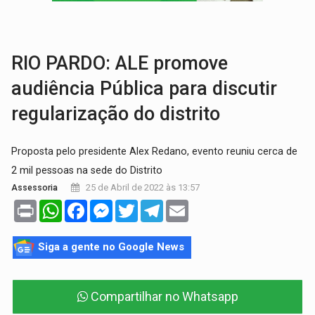
GRAVE:
Homem é esfaqueado no peito durante briga ent
VÍDEO:
Denarc e Receita Federal apreendem 12 kg de skunk e arma que iam
RIO PARDO: ALE promove
audiência Pública para discutir
regularização do distrito
Proposta pelo presidente Alex Redano, evento reuniu cerca de
2 mil pessoas na sede do Distrito
25 de Abril de 2022 às 13:57
Assessoria
Print
WhatsApp
Facebook
Messenger
Twitter
Telegram
Email
Siga a gente no Google News
Compartilhar no Whatsapp