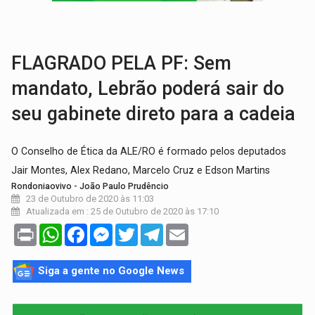
TRÁGICO:
Pai do 'Xandy Motocross' morre em acidente
VÍDEO:
Motorista de caminhonete morre preso às ferragens em colisão com
FLAGRADO PELA PF: Sem
mandato, Lebrão poderá sair do
seu gabinete direto para a cadeia
O Conselho de Ética da ALE/RO é formado pelos deputados
Jair Montes, Alex Redano, Marcelo Cruz e Edson Martins
Rondoniaovivo - João Paulo Prudêncio
23 de Outubro de 2020 às 11:03
Atualizada em : 25 de Outubro de 2020 às 17:10
Print
WhatsApp
Facebook
Messenger
Twitter
Telegram
Email
Siga a gente no Google News