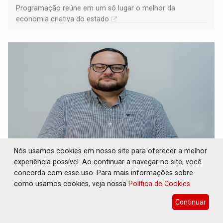
Programação reúne em um só lugar o melhor da
economia criativa do estado
Nós usamos cookies em nosso site para oferecer a melhor
experiência possível. Ao continuar a navegar no site, você
REESTRUTURAÇÃO: Secretário da Seinfra de
Porto Velho pede exoneração do cargo
concorda com esse uso. Para mais informações sobre
como usamos cookies, veja nossa
Política de Cookies
Geral
07 de Agosto de 2026 às 10:37
Continuar
Thiago Cantanhede Pacheco esteve à frente da pasta por
pouco mais de um ano