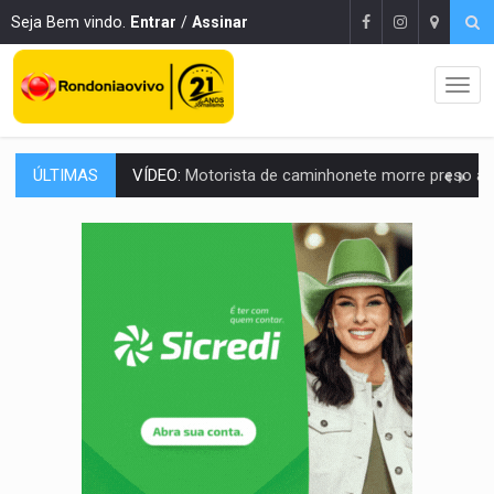
Seja Bem vindo.
Entrar
/
Assinar
ÚLTIMAS
LAZER:
Seis lugares gratuitos para aproveitar o fim de semana e
VÍDEO:
FTICCO e Força Tática prendem membro do CV com arma e drogas em
INCLUSÃO:
Prefeitura fortalece parceria com a APAE para ampliar ações v
DEFESA:
Exército testa inovações no combate a drones durante exerc
TEMAS SOCIOAMBIENTAIS:
Em Itapuã do Oeste, CINEMAZÔNIA leva cinema amazônico 
PREVISÃO:
Interior de Rondônia terá sábado (8) de calor intenso
INFRAESTRUTURA:
Após quase 30 anos de espera, asfalto chega ao bairr
A ILHA:
Coreografia de Rondônia estreia na programação do Festival de Dan