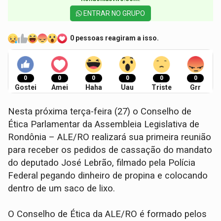
ENTRAR NO GRUPO
0 pessoas reagiram a isso.
0
0
0
0
0
0
Gostei
Amei
Haha
Uau
Triste
Grr
Nesta próxima terça-feira (27) o Conselho de
Ética Parlamentar da Assembleia Legislativa de
Rondônia – ALE/RO realizará sua primeira reunião
para receber os pedidos de cassação do mandato
do deputado José Lebrão, filmado pela Polícia
Federal pegando dinheiro de propina e colocando
dentro de um saco de lixo.
O Conselho de Ética da ALE/RO é formado pelos