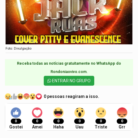
Foto: Divulgação
Receba todas as notícias gratuitamente no WhatsApp do
Rondoniaovivo.com.​
ENTRAR NO GRUPO
0 pessoas reagiram a isso.
0
0
0
0
0
0
Gostei
Amei
Haha
Uau
Triste
Grr