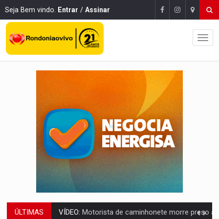
Seja Bem vindo.
Entrar
/
Assinar
ÚLTIMAS
LAZER:
Seis lugares gratuitos para aproveitar o fim de semana e