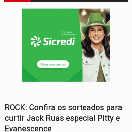
VÍDEO:
FTICCO e Força Tática prendem membro do CV com arma e drogas em
INCLUSÃO:
Prefeitura fortalece parceria com a APAE para ampliar ações v
DEFESA:
Exército testa inovações no combate a drones durante exerc
TEMAS SOCIOAMBIENTAIS:
Em Itapuã do Oeste, CINEMAZÔNIA leva cinema amazônico 
PREVISÃO:
Interior de Rondônia terá sábado (8) de calor intenso
INFRAESTRUTURA:
Após quase 30 anos de espera, asfalto chega ao bairr
A ILHA:
Coreografia de Rondônia estreia na programação do Festival de Dan
TRÁGICO:
Pai do 'Xandy Motocross' morre em acidente
VÍDEO:
Motorista de caminhonete morre preso às ferragens em colisão com
ROCK: Confira os sorteados para
curtir Jack Ruas especial Pitty e
Evanescence