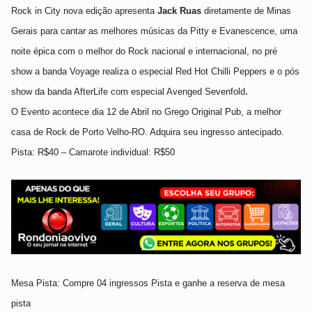
Rock in City
nova edição
apresenta
Jack Ruas
diretamente de Minas
Gerais para cantar as melhores músicas da Pitty e Evanescence, uma
noite épica com o melhor do Rock nacional e internacional, no pré
show a banda
Voyage
realiza o especial
Red Hot Chilli Peppers
e
o p
ós
.
show da b
anda
AfterLife com especial Avenged Sevenfold
O Evento acontece dia
12
de Abril no Grego Original Pub, a melhor
casa de Rock de Porto Velho-RO. Adquira seu ingresso antecipado.
Pista: R$
4
0 – Camarote
individual
: R$
5
0
Mesa Pista: Compre 04 ingressos Pista e ganhe a reserva de mesa
pista