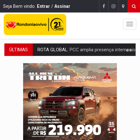
Seja Bem vindo.
Entrar
/
Assinar
ÚLTIMAS
CONEXÃO RONDONIAOVIVO:
Museólogo Antônio Ocampo conduz a história de uma
EXTENSÃO DE DANOS:
Ferroviários pedem ao Iphan recuperação de área atingid
VARIANDO O CARDÁPIO:
Veja essa receita de carne assada para o a
PREJUÍZO AOS ESTUDANTES:
Greve dos professores em PVH é considerada 
POSSESSÃO DE DEBORAH LOGAN:
Terror mistura mistério e filmagens quase
TRANSPARÊNCIA:
TCE reúne candidatos ao Governo e apresenta diagnó
ELAS DECIDEM:
Mulheres são maioria e representam 52% do eleitorado de 
NO CARRO:
Homem é preso com pistola 9mm durante abordagem da Força Tát