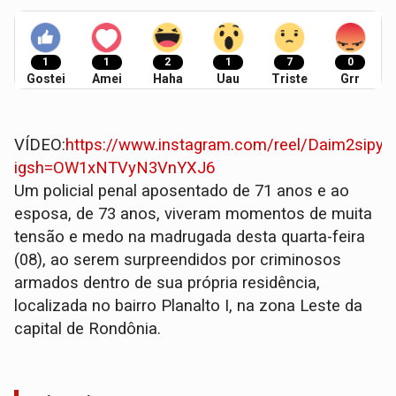
1
1
2
1
7
0
Gostei
Amei
Haha
Uau
Triste
Grr
VÍDEO:
https://www.instagram.com/reel/Daim2sipyf
igsh=OW1xNTVyN3VnYXJ6
Um policial penal aposentado de 71 anos e ao
esposa, de 73 anos, viveram momentos de muita
tensão e medo na madrugada desta quarta-feira
(08), ao serem surpreendidos por criminosos
armados dentro de sua própria residência,
localizada no bairro Planalto I, na zona Leste da
capital de Rondônia.