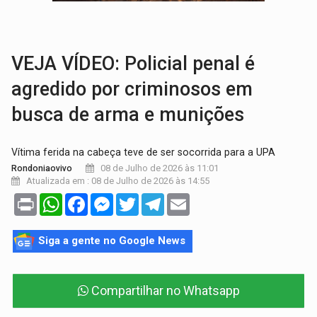
EXPANSÃO:
Grupo Nova Era amplia presença em PVH e transforma Aramix em
ROTA GLOBAL:
PCC amplia presença internacional e transforma Brasil em cor
VEJA VÍDEO: Policial penal é
agredido por criminosos em
busca de arma e munições
Vítima ferida na cabeça teve de ser socorrida para a UPA
08 de Julho de 2026 às 11:01
Rondoniaovivo
Atualizada em : 08 de Julho de 2026 às 14:55
Print
WhatsApp
Facebook
Messenger
Twitter
Telegram
Email
Siga a gente no Google News
Compartilhar no Whatsapp