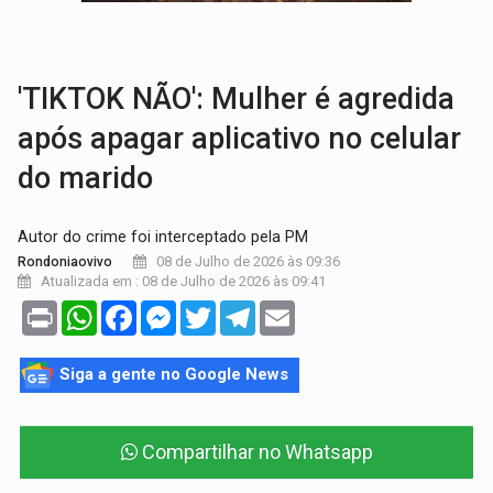
COLEGIADO:
Brasil e Rússia discutem energia nuclear, defesa e ciênc
URGENTE:
Colisão entre caminhão e carro deixa quatro mortos e um em est
'TIKTOK NÃO': Mulher é agredida
após apagar aplicativo no celular
do marido
Autor do crime foi interceptado pela PM
08 de Julho de 2026 às 09:36
Rondoniaovivo
Atualizada em : 08 de Julho de 2026 às 09:41
Print
WhatsApp
Facebook
Messenger
Twitter
Telegram
Email
Siga a gente no Google News
Compartilhar no Whatsapp