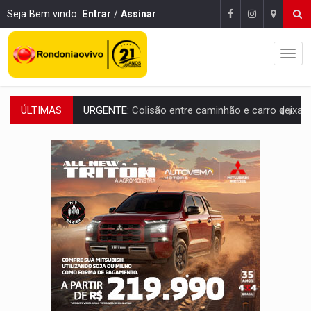
Seja Bem vindo.
Entrar
/
Assinar
ÚLTIMAS
ENCONTRO:
Amazônia Negra ganha projeção nacional com participação de M
PREVISÃO:
Porto Velho tem chances de chuvas isoladas nesta se
SINDICATOS UNIDOS:
Assembleia Geral delibera greve da educação municip
PROCESSO SELETIVO:
Rondoniaovivo abre oficina de Comunicação com oportunidade
AGOSTO LILÁS:
MPRO lança de portal e promove reflexão sobre trajetória da Le
REGULARIZAÇÃO:
Refis 2026 segue até o fim do ano para regulariz
ROLIM DE MOURA:
Programa da Energisa beneficia 60 famílias com geladeiras e
VIOLÊNCIA VICÁRIA:
MPRO obtém condenação de réu a 21 anos de prisão em 