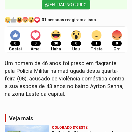
ENTRAR NO GRUPO
31 pessoas reagiram a isso.
0
0
30
0
1
0
Gostei
Amei
Haha
Uau
Triste
Grr
Um homem de 46 anos foi preso em flagrante
pela Polícia Militar na madrugada desta quarta-
feira (08), acusado de violência doméstica contra
a sua esposa de 43 anos no bairro Ayrton Senna,
na zona Leste da capital.
Veja mais
COLORADO D'OESTE