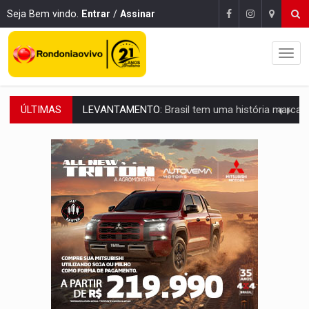
Seja Bem vindo.
Entrar
/
Assinar
ÚLTIMAS
LAMENTÁVEL:
Mulher é encontrada morta dentro de residência e
'XANDY DO MOTOCROSS':
Pai morre em acidente na BR-364 duas semanas após condena
PESO DO VOTO:
Cinco maiores colégios eleitorais concentram 53,7% dos v
COLUNA SEMANAL:
Largada foi dada e candidatos ao Governo de RO partem 
SOB SUSPEITA:
Entrega de 286 máquinas em Rondônia coincide com investig
ARTIGO:
Reter até 50% no distrato imobiliário é legal, mas não pode 
DO HOSPITAL AO CAMPO:
Veja as mais de 200 ações de Marcos Rogé
EXPANSÃO:
Grupo Nova Era amplia presença em PVH e transforma Aramix em