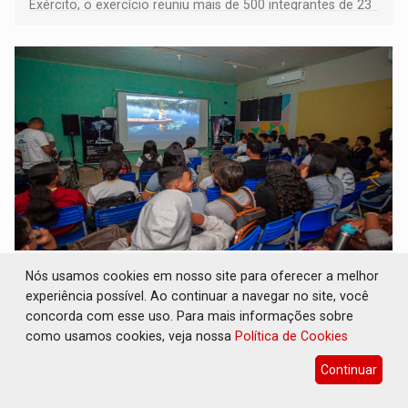
Exército, o exercício reuniu mais de 500 integrantes de 23
organizações militares da Força Terrestre
TEMAS SOCIOAMBIENTAIS: Em Itapuã do
Nós usamos cookies em nosso site para oferecer a melhor
Oeste, CINEMAZÔNIA leva cinema
experiência possível. Ao continuar a navegar no site, você
amazônico a estudantes na escola
concorda com esse uso. Para mais informações sobre
Cultura
07 de Agosto de 2026 às 18:30
como usamos cookies, veja nossa
Política de Cookies
CINEMAZÔNIA transforma escola em sala de cinema e
Continuar
aproxima estudantes do audiovisual produzido na
Amazônia