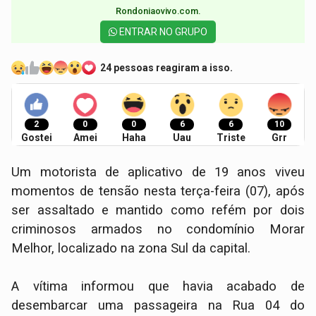
Rondoniaovivo.com.​
ENTRAR NO GRUPO
24 pessoas reagiram a isso.
2
0
0
6
6
10
Gostei
Amei
Haha
Uau
Triste
Grr
Um motorista de aplicativo de 19 anos viveu
momentos de tensão nesta terça-feira (07), após
ser assaltado e mantido como refém por dois
criminosos armados no condomínio Morar
Melhor, localizado na zona Sul da capital.
​A vítima informou que havia acabado de
desembarcar uma passageira na Rua 04 do