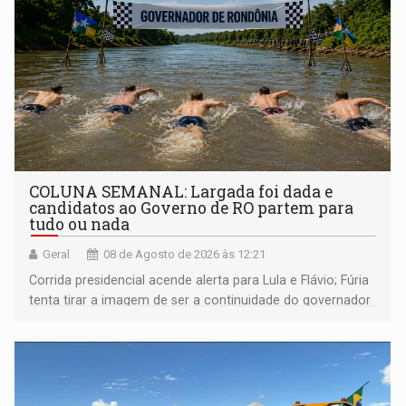
COLUNA SEMANAL: Largada foi dada e
candidatos ao Governo de RO partem para
tudo ou nada
Geral
08 de Agosto de 2026 às 12:21
Corrida presidencial acende alerta para Lula e Flávio; Fúria
tenta tirar a imagem de ser a continuidade do governador
Marcos Rocha; ex-prefeito Hildon Chaves parece ainda
não ter entrado no modo eleição; ABAV faz evento em
Porto Velho