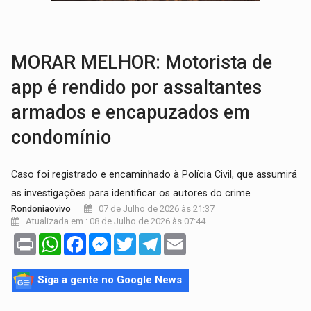
VÍDEO:
Líder religioso é preso por abusar de fiéis sob pretexto de 'pro
LEVANTAMENTO:
Brasil tem uma história marcada por guerras, revoltas e con
MORAR MELHOR: Motorista de
app é rendido por assaltantes
armados e encapuzados em
condomínio
Caso foi registrado e encaminhado à Polícia Civil, que assumirá
as investigações para identificar os autores do crime
07 de Julho de 2026 às 21:37
Rondoniaovivo
Atualizada em : 08 de Julho de 2026 às 07:44
Print
WhatsApp
Facebook
Messenger
Twitter
Telegram
Email
Siga a gente no Google News