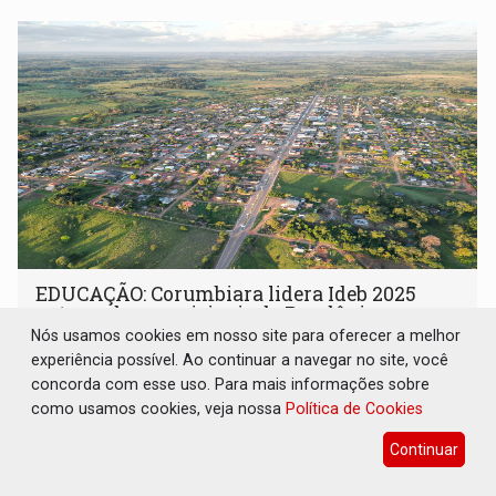
EDUCAÇÃO: Corumbiara lidera Ideb 2025
entre redes municipais de Rondônia
Nós usamos cookies em nosso site para oferecer a melhor
Interior
06 de Agosto de 2026 às 15:56
experiência possível. Ao continuar a navegar no site, você
Município alcançou nota 7,0 nos anos iniciais do ensino
concorda com esse uso. Para mais informações sobre
fundamental e obteve o melhor desempenho do estado
como usamos cookies, veja nossa
Política de Cookies
na rede municipal
Continuar