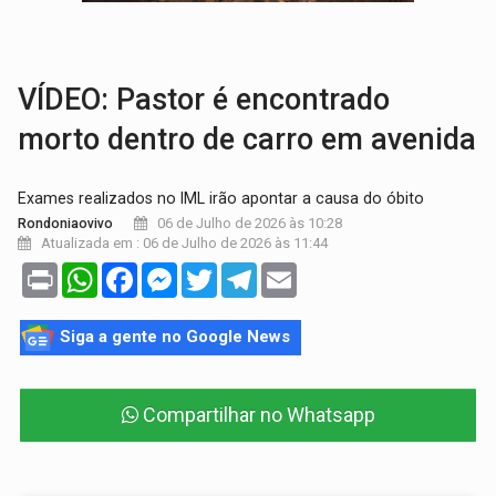
IMUNIZAÇÃO:
Prefeitura inicia campanha de multivacinação para crianças 
QUIRINUS:
Draco faz operação para prender faccionados que atacaram proved
VÍDEO: Pastor é encontrado
morto dentro de carro em avenida
Exames realizados no IML irão apontar a causa do óbito
06 de Julho de 2026 às 10:28
Rondoniaovivo
Atualizada em : 06 de Julho de 2026 às 11:44
Print
WhatsApp
Facebook
Messenger
Twitter
Telegram
Email
Siga a gente no Google News
Compartilhar no Whatsapp