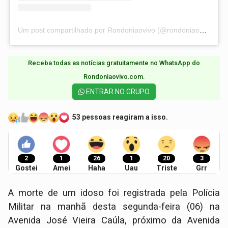
Um post compartilhado por Rondoniaovivo (@rondoniaovivo)
Receba todas as notícias gratuitamente no WhatsApp do
Rondoniaovivo.com.​
ENTRAR NO GRUPO
53 pessoas reagiram a isso.
2
1
26
1
20
3
Gostei
Amei
Haha
Uau
Triste
Grr
A morte de um idoso foi registrada pela Polícia
Militar na manhã desta segunda-feira (06) na
Avenida José Vieira Caúla, próximo da Avenida