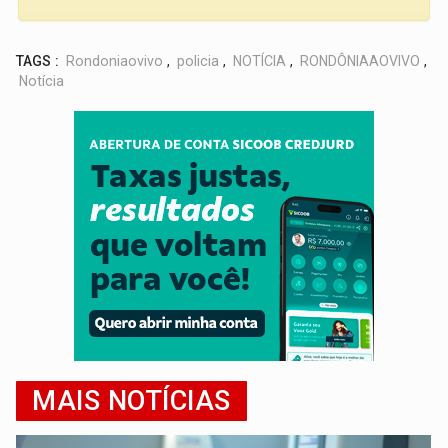
TAGS :
Rondoniaovivo
,
policia
,
NOTÍCIA
,
RONDÔNIAAOVIVO
,
Notícia
MAIS NOTÍCIAS