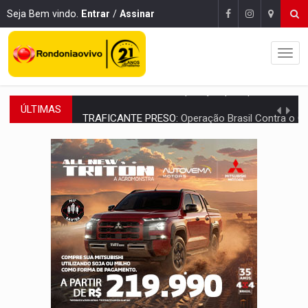
Seja Bem vindo.
Entrar
/
Assinar
ÚLTIMAS
TRAFICANTE PRESO:
Operação Brasil Contra o Crime apreende quase meia to
SUPER EL NIÑO:
Trabalho inédito vai garantir água potável para comunidades
FAMÍLIA MORREU:
Identificadas as cinco vítimas de acidente na BR-364, entr
BRASIL CONTRA O CRIME:
Acusado de guardar armas de facção é preso com rev
TRAGÉDIA:
Sobe para cinco o número de mortos em colisão entre carreta e Fia
TRANSPORTE DE ARROZ:
MPF assegura cumprimento da legislação sobre transporte d
DEEPFAKE:
Sancionada lei contra violência sexual infantil na inte
COLEGIADO:
Brasil e Rússia discutem energia nuclear, defesa e ciênc