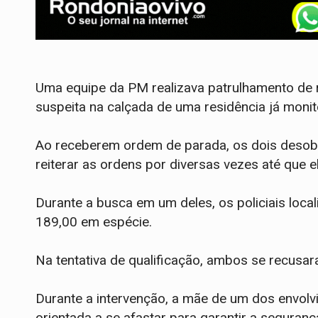
​Uma equipe da PM realizava patrulhamento de r
suspeita na calçada de uma residência já moni
Ao receberem ordem de parada, os dois deso
reiterar as ordens por diversas vezes até que e
​Durante a busca em um deles, os policiais loc
189,00 em espécie.
Na tentativa de qualificação, ambos se recusa
​Durante a intervenção, a mãe de um dos envol
orientada a se afastar para garantir a seguranç