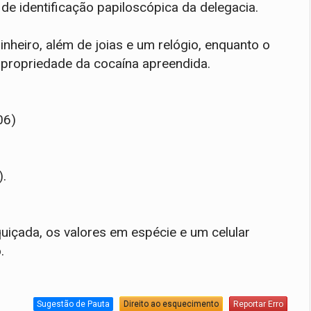
 de identificação papiloscópica da delegacia.
heiro, além de joias e um relógio, enquanto o
propriedade da cocaína apreendida.
06)
).
quiçada, os valores em espécie e um celular
.
Sugestão de Pauta
Direito ao esquecimento
Reportar Erro