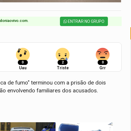
doniaovivo.com.​
ENTRAR NO GRUPO
0
2
0
Uau
Triste
Grr
ca de fumo" terminou com a prisão de dois
ão envolvendo familiares dos acusados.