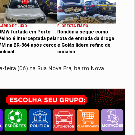
CARRO DE LUXO
FLORESTA EM PÓ
BMW furtada em Porto
Rondônia segue como
Velho é interceptada pela
rota de entrada da droga
PM na BR-364 após cerco
e Goiás lidera refino de
policial
cocaína
feira (06) na Rua Nova Era, bairro Nova