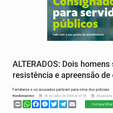
INTERIOR:
Ouro Preto do Oeste realiza 
DESENVOLVIMENTO:
Ideb avança nos an
VULGO 'UNIÃO':
Chefe de facção criminos
Publicação Legal:
CONVOCAÇÃO DAS ELE
EDUCAÇÃO:
Corumbiara lidera Ideb 2025
ALTERADOS: Dois homens s
resistência e apreensão de
Familiares e os acusados partiram para cima dos policiais
Rondoniaovivo
06 de Julho de 2026 às 07:36
Atualizada 
Print
WhatsApp
Facebook
Messenger
Twitter
Telegram
Email
Compartilhar