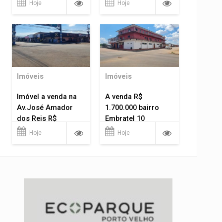
Hoje
Hoje
Imóveis
Imóveis
Imóvel a venda na
A venda R$
Av.José Amador
1.700.000 bairro
dos Reis R$
Embratel 10
1.400.000
apartamentos!
Hoje
Hoje