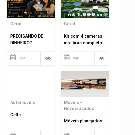
Geral
Geral
PRECISANDO DE
Kit com 4 cameras
DINHEIRO?
intelbras completo
Hoje
Hoje
Automóveis
Móveis -
Novos/Usados
Celta
Móveis planejados