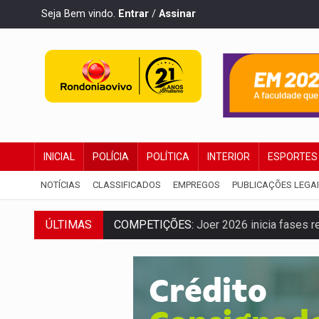
Seja Bem vindo.
Entrar
/
Assinar
INICIAL
POLÍCIA
POLÍTICA
INTERIOR
ESPORTES
NOTÍCIAS
CLASSIFICADOS
EMPREGOS
PUBLICAÇÕES LEGA
COMPETIÇÕES:
Joer 2026 inicia fases re
ÚLTIMAS
PERIGO:
Moradores denunciam escuridão 
COLIGAÇÃO:
Reabertura de ação no TSE 
INCLUSÃO:
APAE Porto Velho abre inscr
CLUBE DOS R$ 00,00:
21 candidatos dec