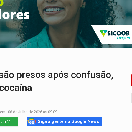
Cavalgada da Expo Show Norte neste sábado
os iniciais do ensino fundamental em Rondônia
a é preso durante operação policial
IÇÕES: SEATER/RO
 entre redes municipais de Rondônia
ão presos após confusão,
 cocaína
em : 06 de Julho de 2026 às 09:09
Siga a gente no Google News
 via