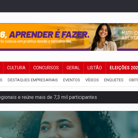
CULTURA
CONCURSOS
GERAL
LISTÃO
ELEIÇÕES 20
IS
DESTAQUES EMPRESARIAIS
EVENTOS
VÍDEOS
ENQUETES
OBIT
gionais e reúne mais de 7,3 mil participantes
e insegurança na Estrada dos Periquitos
pode resultar em cassação de prefeita de Pimenta Bueno
ições para taekwondo
laram patrimônio zero em Rondônia nas eleições de 2026