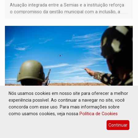
Atuação integrada entre a Semias e a instituição reforça
o compromisso da gestão municipal com a inclusão, a
acessibilidade e a garantia de direitos
Nós usamos cookies em nosso site para oferecer a melhor
experiência possível. Ao continuar a navegar no site, você
DEFESA: Exército testa inovações no
combate a drones durante exercício
concorda com esse uso. Para mais informações sobre
antiaéreo
como usamos cookies, veja nossa
Política de Cookies
Geral
07 de Agosto de 2026 às 18:30
Continuar
Conduzido pelo Comando de Defesa Antiaérea do