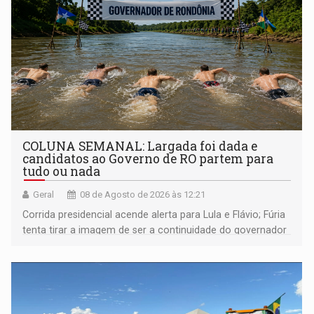
COLUNA SEMANAL: Largada foi dada e
candidatos ao Governo de RO partem para
tudo ou nada
Geral
08 de Agosto de 2026 às 12:21
Corrida presidencial acende alerta para Lula e Flávio; Fúria
tenta tirar a imagem de ser a continuidade do governador
Marcos Rocha; ex-prefeito Hildon Chaves parece ainda
não ter entrado no modo eleição; ABAV faz evento em
Porto Velho