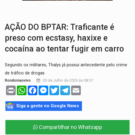
VÍDEO:
Líder religioso é preso por abusar de fiéis sob pretexto de 'pro
LEVANTAMENTO:
Brasil tem uma história marcada por guerras, revoltas e con
AÇÃO DO BPTAR: Traficante é
preso com ecstasy, haxixe e
cocaína ao tentar fugir em carro
Segundo os militares, Thalys já possui antecedente pelo crime
de tráfico de drogas
05 de Julho de 2026 às 08:57
Rondoniaovivo
Print
WhatsApp
Facebook
Messenger
Twitter
Telegram
Email
Siga a gente no Google News
Compartilhar no Whatsapp