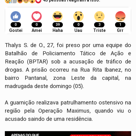
43 pessoas reagiram a isso.
0
0
39
0
3
1
Gostei
Amei
Haha
Uau
Triste
Grr
Thalys S. de O., 27, foi preso por uma equipe do
Batalhão de Policiamento Tático de Ação e
Reação (BPTAR) sob a acusação de tráfico de
drogas. A prisão ocorreu na Rua Rita Ibanez, no
bairro Pantanal, zona Leste da capital, na
madrugada deste domingo (05).
​A guarnição realizava patrulhamento ostensivo na
região pela Operação Maximus, quando viu o
acusado saindo de uma residência.