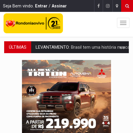
Seja Bem vindo.
Entrar
/
Assinar
ÚLTIMAS
LAMENTÁVEL:
Mulher é encontrada morta dentro de residência e
'XANDY DO MOTOCROSS':
Pai morre em acidente na BR-364 duas semanas após condena
PESO DO VOTO:
Cinco maiores colégios eleitorais concentram 53,7% dos v
COLUNA SEMANAL:
Largada foi dada e candidatos ao Governo de RO partem 
SOB SUSPEITA:
Entrega de 286 máquinas em Rondônia coincide com investig
ARTIGO:
Reter até 50% no distrato imobiliário é legal, mas não pode 
DO HOSPITAL AO CAMPO:
Veja as mais de 200 ações de Marcos Rogé
EXPANSÃO:
Grupo Nova Era amplia presença em PVH e transforma Aramix em