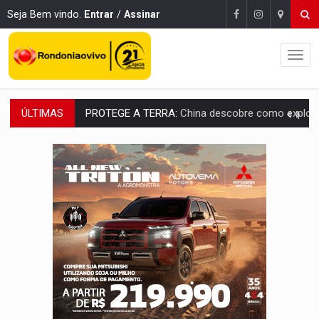
Seja Bem vindo.
Entrar
/
Assinar
ÚLTIMAS
VÍDEO:
Motociclista morre após bater na traseira de camin
PARECE UM NUGGET:
Essa receita com frango virou o meu ja
EMPREENDEDORISMO:
7 negócios que podem começar com pouco dinheiro e vi
GIGANTE DA AMÉRICA:
Brasil reúne dimensão continental e posição estratégic
INDEPENDÊNCIA:
10 dicas importantes para quem quer mo
VARCENA:
Cientistas descobrem nova espécie de rã em florestas alagada
BARGANHA:
Vai comprar celular usado? Veja como consultar o a
AMOR PERDIDO DÓI:
Luto amoroso não tem prazo, mas exige aten