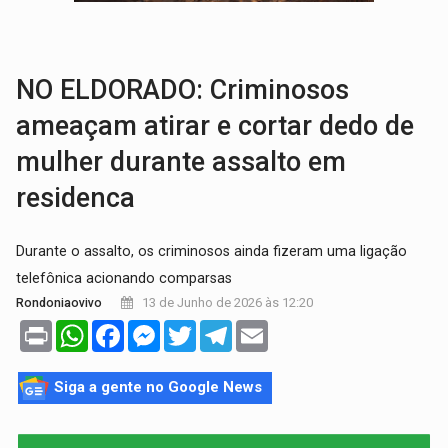
TECNOLOGIA:
Empresas de Xangai aprimoram robôs de IA incorporada em 
PROTEGE A TERRA:
China descobre como explodir asteroide com bomba n
NO ELDORADO: Criminosos
ameaçam atirar e cortar dedo de
mulher durante assalto em
residenca
Durante o assalto, os criminosos ainda fizeram uma ligação
telefônica acionando comparsas
13 de Junho de 2026 às 12:20
Rondoniaovivo
Print
WhatsApp
Facebook
Messenger
Twitter
Telegram
Email
Siga a gente no Google News