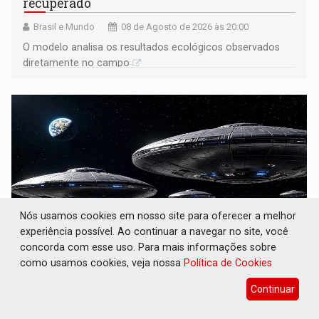
recuperado
Brasil e Mundo
08 de Agosto de 2026 às 20:00
O modelo analisa os resultados ecológicos observados
diretamente no campo
Nós usamos cookies em nosso site para oferecer a melhor
experiência possível. Ao continuar a navegar no site, você
concorda com esse uso. Para mais informações sobre
como usamos cookies, veja nossa
Política de Cookies
OVNIS NA LUA: Cientistas alertam para
possível base secreta no satélite natural da
Continuar
Terra