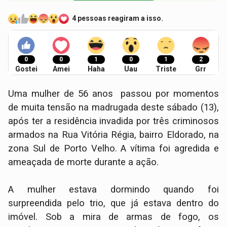
4 pessoas reagiram a isso.
0
0
1
0
1
2
Gostei
Amei
Haha
Uau
Triste
Grr
​Uma mulher de 56 anos passou por momentos
de muita tensão na madrugada deste sábado (13),
após ter a residência invadida por três criminosos
armados na Rua Vitória Régia, bairro Eldorado, na
zona Sul de Porto Velho. A vítima foi agredida e
ameaçada de morte durante a ação.
​A mulher estava dormindo quando foi
surpreendida pelo trio, que já estava dentro do
imóvel. Sob a mira de armas de fogo, os