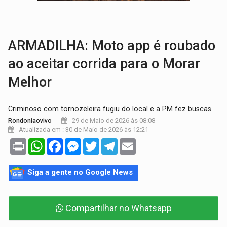
'OS OLHOS DO BRASIL':
Emanuel Neri transforma indignação e esperança em roc
SOB INVESTIGAÇÃO:
Dentista de PVH é denunciado por transmitir HIV a
ARMADILHA: Moto app é roubado
ao aceitar corrida para o Morar
Melhor
Criminoso com tornozeleira fugiu do local e a PM fez buscas
29 de Maio de 2026 às 08:08
Rondoniaovivo
Atualizada em : 30 de Maio de 2026 às 12:21
Print
WhatsApp
Facebook
Messenger
Twitter
Telegram
Email
Siga a gente no Google News
Compartilhar no Whatsapp