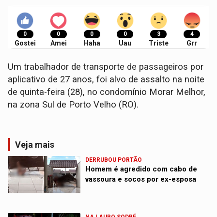
0
0
0
0
3
4
Gostei
Amei
Haha
Uau
Triste
Grr
Um trabalhador de transporte de passageiros por
aplicativo de 27 anos, foi alvo de assalto na noite
de quinta-feira (28), no condomínio Morar Melhor,
na zona Sul de Porto Velho (RO).
Veja mais
DERRUBOU PORTÃO
Homem é agredido com cabo de
vassoura e socos por ex-esposa
NA LAURO SODRÉ