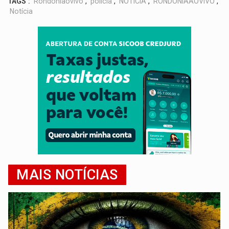
TAGS :
Rondoniaovivo
,
policia
,
NOTÍCIA
,
RONDÔNIAAOVIVO
,
Notícia
MAIS NOTÍCIAS