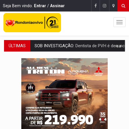
Seja Bem vindo.
Entrar
/
Assinar
ÚLTIMAS
ESQUEMA DE FRAUDES:
Polícia Civil deflagra a terceira fase da Oper
ASSESSOR FLAGRADO:
Empresa e ONG que recebeu R$ 12 mi em emendas estão
INFLUENCIARIA ELEIÇÕES:
Justiça Eleitoral manda tirar vídeo com suposta d
CONEXÃO RONDONIAOVIVO:
Marcio Barreto, pres. da ABAV-RO, alerta sobre golpes 
DA RECICLAGEM AO SUCESSO:
A trajetória de superação de Car
'RIO OMERÊ':
MPF pede condenação do Banco do Brasil por financiar atividade
INFRAESTRUTURA:
Vilhena realiza audiência pública sobre moderniz
SEM SISTEMA:
Falha afeta atendimentos na Policlínica Os