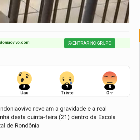
doniaovivo.com.​
ENTRAR NO GRUPO
5
7
5
Uau
Triste
Grr
doniaovivo revelam a gravidade e a real
hã desta quinta-feira (21) dentro da Escola
tal de Rondônia.