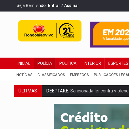
Seja Bem vindo.
Entrar
/
Assinar
INICIAL
POLÍCIA
POLÍTICA
INTERIOR
ESPORTES
NOTÍCIAS
CLASSIFICADOS
EMPREGOS
PUBLICAÇÕES LEGA
ÚLTIMAS
DEEPFAKE:
Sancionada lei contra violência
COLEGIADO:
Brasil e Rússia discutem ene
URGENTE:
Colisão entre caminhão e carr
ENCONTRO:
Amazônia Negra ganha projeç