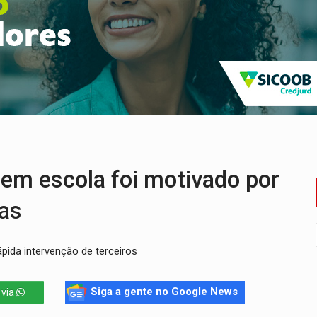
huvas isoladas nesta sexta-feira (7)
delibera greve da educação municipal em Porto Velho
e oficina de Comunicação com oportunidade de integrar equipe
romove reflexão sobre trajetória da Lei Maria da Penha
 fim do ano para regularização de débitos
umprimento da legislação sobre transporte de cargas por em
m escola foi motivado por
sas
pida intervenção de terceiros
Siga a gente no Google News
 via