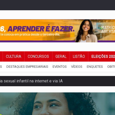
CULTURA
CONCURSOS
GERAL
LISTÃO
ELEIÇÕES 20
IS
DESTAQUES EMPRESARIAIS
EVENTOS
VÍDEOS
ENQUETES
OBIT
 sexual infantil na internet e via IA
rgia nuclear, defesa e ciência em Brasília
o deixa quatro mortos e um em estado grave na BR
ão nacional com participação de Marcela Bonfim