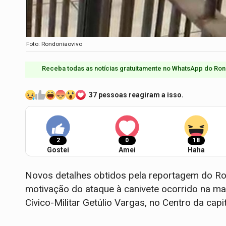
Foto: Rondoniaovivo
Receba todas as notícias gratuitamente no WhatsApp do Ron
37 pessoas reagiram a isso.
2
0
18
Gostei
Amei
Haha
Novos detalhes obtidos pela reportagem do Ron
motivação do ataque à canivete ocorrido na man
Cívico-Militar Getúlio Vargas, no Centro da capi