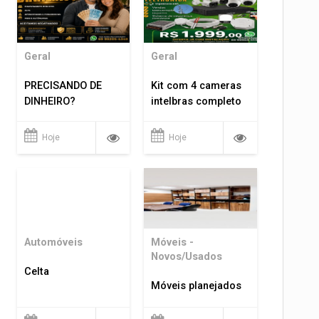
Geral
Geral
PRECISANDO DE
Kit com 4 cameras
DINHEIRO?
intelbras completo
Hoje
Hoje
Automóveis
Móveis -
Novos/Usados
Celta
Móveis planejados