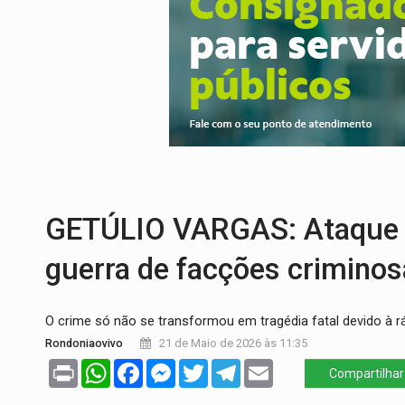
PREVISÃO:
Porto Velho tem chances de c
SINDICATOS UNIDOS:
Assembleia Geral 
PROCESSO SELETIVO:
Rondoniaovivo abr
AGOSTO LILÁS:
MPRO lança de portal e p
REGULARIZAÇÃO:
Refis 2026 segue até o
TRANSPORTE DE ARROZ:
MPF assegura c
GETÚLIO VARGAS: Ataque e
guerra de facções crimino
O crime só não se transformou em tragédia fatal devido à rá
Rondoniaovivo
21 de Maio de 2026 às 11:35
Print
WhatsApp
Facebook
Messenger
Twitter
Telegram
Email
Compartilhar