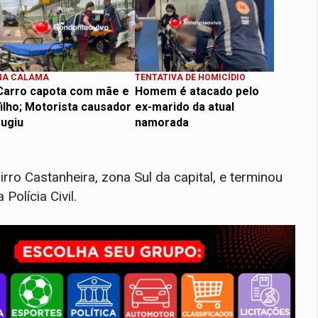
NA CALAMA
TENTATIVA DE HOMICÍDIO
Carro capota com mãe e
Homem é atacado pelo
filho; Motorista causador
ex-marido da atual
fugiu
namorada
rro Castanheira, zona Sul da capital, e terminou
Polícia Civil.