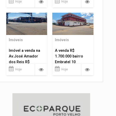
Hoje
Hoje
Imóveis
Imóveis
Imóvel a venda na
A venda R$
Av.José Amador
1.700.000 bairro
dos Reis R$
Embratel 10
1.400.000
apartamentos!
Hoje
Hoje