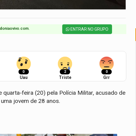
doniaovivo.com.​
ENTRAR NO GRUPO
0
2
0
Uau
Triste
Grr
e quarta-feira (20) pela Polícia Militar, acusado de
, uma jovem de 28 anos.