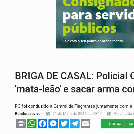
SINDICATOS UNIDOS:
Assembleia Geral 
PROCESSO SELETIVO:
Rondoniaovivo abr
AGOSTO LILÁS:
MPRO lança de portal e p
REGULARIZAÇÃO:
Refis 2026 segue até o
TRANSPORTE DE ARROZ:
MPF assegura c
DEEPFAKE:
Sancionada lei contra violência
BRIGA DE CASAL: Policial Ci
'mata-leão' e sacar arma c
PC foi conduzido à Central de Flagrantes juntamente com a
Rondoniaovivo
21 de Maio de 2026 às 09:14
Atualizada 
Print
WhatsApp
Facebook
Messenger
Twitter
Telegram
Email
Compartilhar