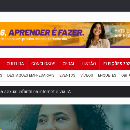
CULTURA
CONCURSOS
GERAL
LISTÃO
ELEIÇÕES 20
IS
DESTAQUES EMPRESARIAIS
EVENTOS
VÍDEOS
ENQUETES
OBIT
rgia nuclear, defesa e ciência em Brasília
o deixa quatro mortos e um em estado grave na BR
ão nacional com participação de Marcela Bonfim
huvas isoladas nesta sexta-feira (7)