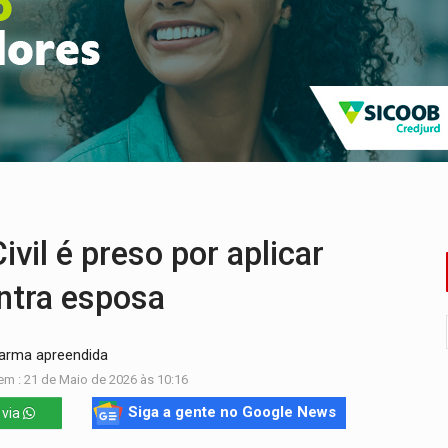
delibera greve da educação municipal em Porto Velho
e oficina de Comunicação com oportunidade de integrar equipe
romove reflexão sobre trajetória da Lei Maria da Penha
 fim do ano para regularização de débitos
umprimento da legislação sobre transporte de cargas por em
 sexual infantil na internet e via IA
vil é preso por aplicar
ontra esposa
 arma apreendida
em : 21 de Maio de 2026 às 10:16
Siga a gente no Google News
 via