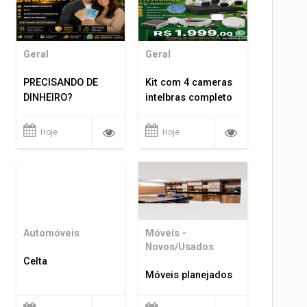
Geral
Geral
PRECISANDO DE
Kit com 4 cameras
DINHEIRO?
intelbras completo
Hoje
Hoje
Automóveis
Móveis -
Novos/Usados
Celta
Móveis planejados