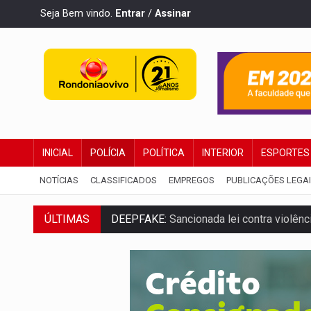
Seja Bem vindo.
Entrar
/
Assinar
INICIAL
POLÍCIA
POLÍTICA
INTERIOR
ESPORTES
NOTÍCIAS
CLASSIFICADOS
EMPREGOS
PUBLICAÇÕES LEGA
ÚLTIMAS
COLEGIADO:
Brasil e Rússia discutem ene
URGENTE:
Colisão entre caminhão e carr
ENCONTRO:
Amazônia Negra ganha projeç
PREVISÃO:
Porto Velho tem chances de c