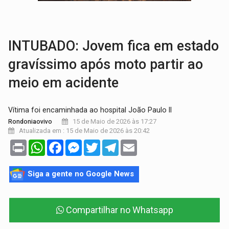
URGENTE:
Colisão entre caminhão e carro deixa quatro mortos e um em est
ENCONTRO:
Amazônia Negra ganha projeção nacional com participação de M
INTUBADO: Jovem fica em estado
gravíssimo após moto partir ao
meio em acidente
Vítima foi encaminhada ao hospital João Paulo II
15 de Maio de 2026 às 17:27
Rondoniaovivo
Atualizada em : 15 de Maio de 2026 às 20:42
Print
WhatsApp
Facebook
Messenger
Twitter
Telegram
Email
Siga a gente no Google News
Compartilhar no Whatsapp