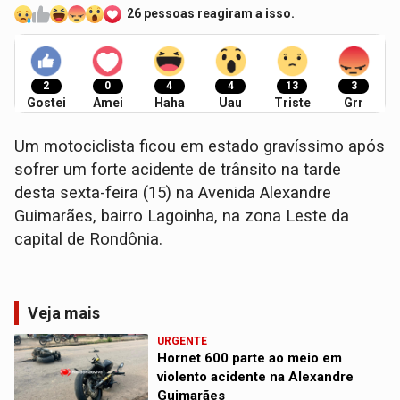
26 pessoas reagiram a isso.
2
0
4
4
13
3
Gostei
Amei
Haha
Uau
Triste
Grr
Um motociclista ficou em estado gravíssimo após
sofrer um forte acidente de trânsito na tarde
desta sexta-feira (15) na Avenida Alexandre
Guimarães, bairro Lagoinha, na zona Leste da
capital de Rondônia.
Veja mais
URGENTE
Hornet 600 parte ao meio em
violento acidente na Alexandre
Guimarães