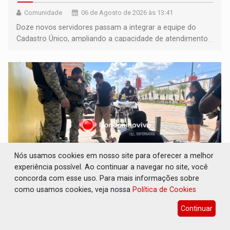
Comunidade
06 de Agosto de 2026 às 13:41
Doze novos servidores passam a integrar a equipe do
Cadastro Único, ampliando a capacidade de atendimento
às famílias usuárias dos Cras em Porto Velho
Nós usamos cookies em nosso site para oferecer a melhor
experiência possível. Ao continuar a navegar no site, você
concorda com esse uso. Para mais informações sobre
VÍDEO: Condutor de carro avança
como usamos cookies, veja nossa
Política de Cookies
cruzamento e deixa motociclista com
fratura
Continuar
Polícia
06 de Agosto de 2026 às 13:39