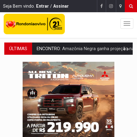
Seja Bem vindo.
Entrar
/
Assinar
ÚLTIMAS
PREVISÃO:
Porto Velho tem chances de chuvas isoladas nesta se
SINDICATOS UNIDOS:
Assembleia Geral delibera greve da educação municip
PROCESSO SELETIVO:
Rondoniaovivo abre oficina de Comunicação com oportunidade
AGOSTO LILÁS:
MPRO lança de portal e promove reflexão sobre trajetória da Le
REGULARIZAÇÃO:
Refis 2026 segue até o fim do ano para regulariz
ROLIM DE MOURA:
Programa da Energisa beneficia 60 famílias com geladeiras e
VIOLÊNCIA VICÁRIA:
MPRO obtém condenação de réu a 21 anos de prisão em 
INDISPONÍVEL:
Transparência do Cinderondônia apresenta indisponibilida