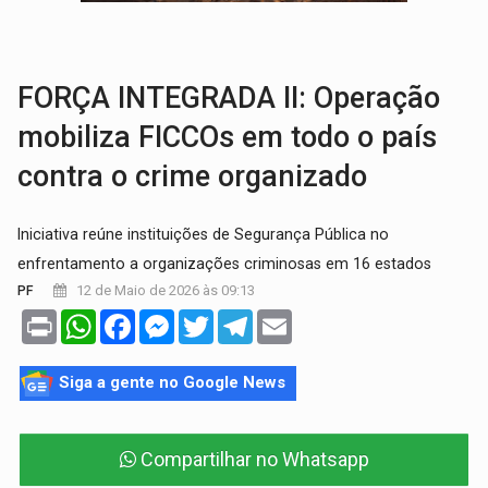
VÍDEO:
Falso vendedor de salgados é preso por tráfico de drogas n
BATATA-DOCE E FRANGO:
Faça esse escondidinho e me convide
FORÇA INTEGRADA II: Operação
mobiliza FICCOs em todo o país
contra o crime organizado
Iniciativa reúne instituições de Segurança Pública no
enfrentamento a organizações criminosas em 16 estados
12 de Maio de 2026 às 09:13
PF
Print
WhatsApp
Facebook
Messenger
Twitter
Telegram
Email
Siga a gente no Google News
Compartilhar no Whatsapp