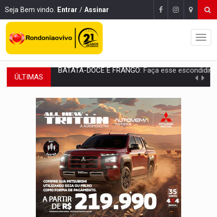
Seja Bem vindo.
Entrar
/
Assinar
ÚLTIMAS
BARREIRA NATURAL:
Desmate da Amazônia corta chuvas no Sul e ameaça produção
:
Anvisa libera venda de medicamentos pela Shopee, mas mantém 
MAIS RIGOR:
Nova lei endurece punição por abuso sexual contra crian
POLUIÇÃO E RISCOS:
Retirada de fiação irregular avança no país e em PVH p
VÍDEO:
Armado com machado, homem ameaça matar sobrinha grávida e com
TRIBUNAL DO CRIME:
Homem é espancado por facção criminosa 
VÍDEO:
Perseguição é registrada no shopping após colombiana furtar ce
LUDOPATIA:
Apostas online começam a afetar produtividade e rotina