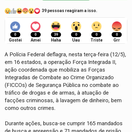
39 pessoas reagiram a isso.
0
0
39
0
0
0
Gostei
Amei
Haha
Uau
Triste
Grr
A Polícia Federal deflagra, nesta terça-feira (12/5),
em 16 estados, a operação Força Integrada II,
ação coordenada que mobiliza as Forças
Integradas de Combate ao Crime Organizado
(FICCOs) de Segurança Pública no combate ao
tráfico de drogas e de armas, à atuação de
facções criminosas, à lavagem de dinheiro, bem
como outros crimes.
Durante ações, busca-se cumprir 165 mandados
de busca e apreensão e 71 mandados de prisão