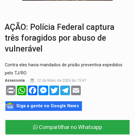
BRASIL CONTRA O CRIME:
Acusado de guardar armas de facção é preso com rev
TRAGÉDIA:
Sobe para cinco o número de mortos em colisão entre carreta e Fia
AÇÃO: Polícia Federal captura
três foragidos por abuso de
vulnerável
Contra eles havia mandados de prisão preventiva expedidos
pelo TJ/RO
12 de Maio de 2026 às 15:47
Assessoria
Print
WhatsApp
Facebook
Messenger
Twitter
Telegram
Email
Siga a gente no Google News
Compartilhar no Whatsapp