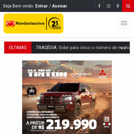
Seja Bem vindo.
Entrar
/
Assinar
ÚLTIMAS
TRANSPORTE DE ARROZ:
MPF assegura cumprimento da legislação sobre transporte d
DEEPFAKE:
Sancionada lei contra violência sexual infantil na inte
COLEGIADO:
Brasil e Rússia discutem energia nuclear, defesa e ciênc
URGENTE:
Colisão entre caminhão e carro deixa quatro mortos e um em est
ENCONTRO:
Amazônia Negra ganha projeção nacional com participação de M
PREVISÃO:
Porto Velho tem chances de chuvas isoladas nesta se
SINDICATOS UNIDOS:
Assembleia Geral delibera greve da educação municip
PROCESSO SELETIVO:
Rondoniaovivo abre oficina de Comunicação com oportunidade