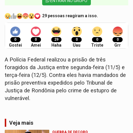
ENTRAR NO GRUPO
29 pessoas reagiram a isso.
0
0
29
0
0
0
Gostei
Amei
Haha
Uau
Triste
Grr
A Polícia Federal realizou a prisão de três
foragidos da Justiça entre segunda-feira (11/5) e
terça-feira (12/5). Contra eles havia mandados de
prisão preventiva expedidos pelo Tribunal de
Justiça de Rondônia pelo crime de estupro de
vulnerável.
Veja mais
QUEBRA DE DECORO