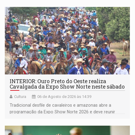
Pedro Geovar (PP) e a vice-prefeita Magna dos Anjos
(NOVO)
INTERIOR: Ouro Preto do Oeste realiza
Cavalgada da Expo Show Norte neste sábado
Cultura
06 de Agosto de 2026 às 14:39
Tradicional desfile de cavaleiros e amazonas abre a
programação da Expo Show Norte 2026 e deve reunir
milhares de participantes e espectadores no município